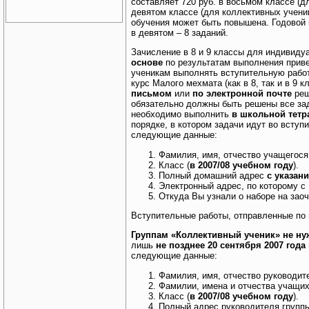
составляет 720 руб. в восьмом классе (дл
девятом классе (для коллективных ученик
обучения может быть повышена. Годовой 
в девятом – 8 заданий.
Зачисление в 8 и 9 классы для индивиду
основе
по результатам выполнения прив
ученикам выполнять вступительную работ
курс Малого мехмата (как в 8, так и в 9 
письмом
или
по электронной почте
реш
обязательно должны быть решены все зад
необходимо выполнить
в школьной тетра
порядке, в котором задачи идут во вступ
следующие данные:
Фамилия, имя, отчество учащегося
Класс (
в 2007/08 учебном году
).
Полный домашний адрес
с указан
Электронный адрес, по которому с 
Откуда Вы узнали о наборе на зао
Вступительные работы, отправленные по 
Группам «Коллективный ученик» не ну
лишь
не позднее 20 сентября 2007 года
следующие данные:
Фамилия, имя, отчество руководит
Фамилии, имена и отчества учащих
Класс (
в 2007/08 учебном году
).
Полный адрес руководителя группы