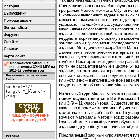
Заочное отделение Малого механико-мат
Специализированным учебно-научным цен
История
программе Малого мехмата. Обучение на 
Выпускники
Школьники выполняют задания по высыл
мехмата и высылают их по почте для про
Помощь школе
указывают на ошибки в рассуждениях ил
Фотоальбом
школьникам самостоятельно исправить э
задачи. После проверки работа отсылает
Форумы
неудовлетворительную оценку за какое-л
О сайте
замечаниями и указаниями преподавателя
задание. Методические разработки Мало
Ссылки
данной темы теоретический материал и з
Карта сайта
заочного курса приближена к школьной п
глубоко. Некоторые методические разра
Проводится запись на
почти не рассматриваемым в школе. Уча
очные курсы СУНЦ МГУ на
2011-12 учебный год
задания, автоматически переводятся по 
сессии или экзамены не предусмотрены. 
Поставьте ссылку на наш
сайт:
или «отлично») выполнившие все задания
свидетельства об окончании Малого мехм
На заочный курс Малого мехмата принима
прием осуществляется в 8 и 9 классы
.
или 3 (9 – 11 классы) года. Существует 
школы по форме «Коллективный ученик». 
может включать в себя не более 15 учащ
ФМШ.ру - обучение
изучают материалы методических разрабо
одаренных детей
Группа «Коллективный ученик» обучается
заданию одну работу и оплачивает обучен
Предлагаемый заочный курс является пла
Реклама