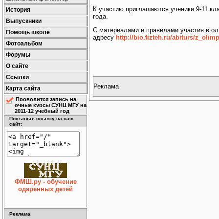
К участию приглашаются ученики 9-11 кл
История
года.
Выпускники
С материалами и правилами участия в о
Помощь школе
адресу
http://bio.fizteh.ru/abiturs/z_olimp
Фотоальбом
Форумы
О сайте
Ссылки
Реклама
Карта сайта
Проводится запись на
очные курсы СУНЦ МГУ на
2011-12 учебный год
Поставьте ссылку на наш
сайт:
ФМШ.ру - обучение
одаренных детей
Реклама