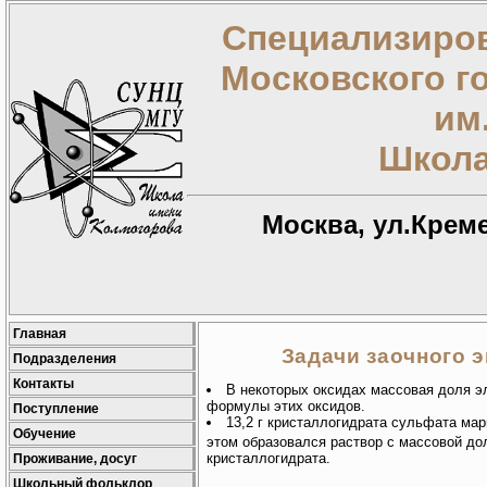
Специализиров
Московского г
им
Школа
Москва, ул.Креме
Главная
Задачи заочного э
Подразделения
Контакты
В некоторых оксидах массовая доля э
формулы этих оксидов.
Поступление
13,2 г кристаллогидрата сульфата ма
Обучение
этом образовался раствор с массовой дол
кристаллогидрата.
Проживание, досуг
Школьный фольклор