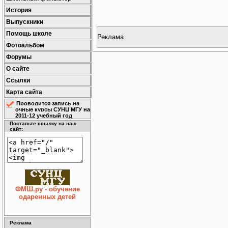
История
Выпускники
Помощь школе
Реклама
Фотоальбом
Форумы
О сайте
Ссылки
Карта сайта
Проводится запись на
очные курсы СУНЦ МГУ на
2011-12 учебный год
Поставьте ссылку на наш
сайт:
ФМШ.ру - обучение
одаренных детей
Реклама