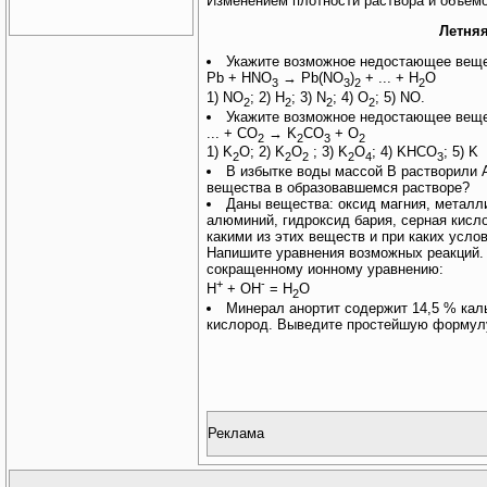
Изменением плотности раствора и объемо
Летня
Укажите возможное недостающее веще
Pb + HNO
→ Pb(NO
)
+ ... + H
O
3
3
2
2
1) NO
; 2) H
; 3) N
; 4) O
; 5) NO.
2
2
2
2
Укажите возможное недостающее веще
... + CO
→ K
CO
+ O
2
2
3
2
1) K
O; 2) K
O
; 3) K
O
; 4) KHCO
; 5) K
2
2
2
2
4
3
В избытке воды массой В растворили А
вещества в образовавшемся растворе?
Даны вещества: оксид магния, металли
алюминий, гидроксид бария, серная кислота
какими из этих веществ и при каких усл
Напишите уравнения возможных реакций.
сокращенному ионному уравнению:
+
-
H
+ OH
= H
O
2
Минерал анортит содержит 14,5 % каль
кислород. Выведите простейшую формул
Реклама