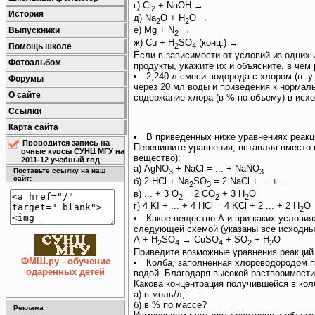
г) Cl
+ NaOH →
2
История
д) Na
O + H
O →
2
2
е) Mg + N
→
Выпускники
2
ж) Cu + H
SO
(конц.) →
2
4
Помощь школе
Если в зависимости от условий из одних
Фотоальбом
продукты, укажите их и объясните, в чем 
2,240 л смеси водорода с хлором (н. 
Форумы
через 20 мл воды и приведения к нормал
О сайте
содержание хлора (в % по объему) в исх
Ссылки
Карта сайта
В приведенных ниже уравнениях реак
Проводится запись на
Перепишите уравнения, вставляя вместо п
очные курсы СУНЦ МГУ на
вещество):
2011-12 учебный год
а) AgNO
+ NaCl = ... + NaNO
Поставьте ссылку на наш
3
3
сайт:
б) 2 HCl + Na
SO
= 2 NaCl + ... + ...
2
3
в) ... + 3 O
= 2 CO
+ 3 H
O
2
2
2
г) 4 KI + ... + 4 HCl = 4 KCl + 2 ... + 2 H
O
2
Какое вещество А и при каких услови
следующей схемой (указаны все исходны
А + H
SO
→ CuSO
+ SO
+ H
O
2
4
4
2
2
Приведите возможные уравнения реакций
ФМШ.ру - обучение
Колба, заполненная хлороводородом пр
одаренных детей
водой. Благодаря высокой растворимости
Какова концентрация получившейся в кол
а) в моль/л;
б) в % по массе?
Реклама