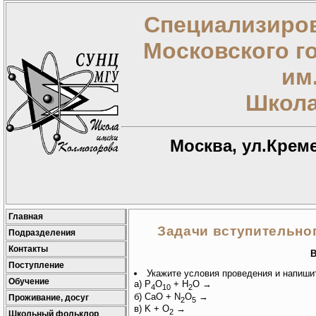
Специализиров
Московского г
им
Школа
Москва, ул.Креме
Главная
Задачи вступительного
Подразделения
Контакты
В
Поступление
Укажите условия проведения и напиши
Обучение
а) P
O
+ H
O →
4
10
2
б) CaO + N
O
→
Проживание, досуг
2
5
в) K + O
→
2
Школьный фольклор