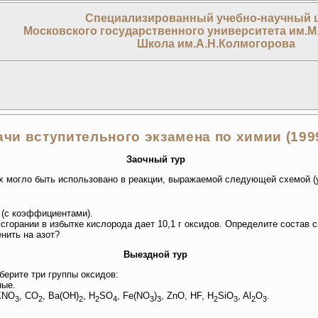
Специализированный учебно-научный 
Московского государственного университета им.М
Школа им.А.Н.Колмогорова
чи вступительного экзамена по химии (1999
Заочный тур
ях могло быть использовано в реакции, выражаемой следующей схемой (
 (с коэффициентами).
 сгорании в избытке кислорода дает 10,1 г оксидов. Определите состав 
нить на азот?
Выездной тур
берите три группы оксидов:
ные.
KNO
, CO
, Ba(OH)
, H
SO
, Fe(NO
)
, ZnO, HF, H
SiO
, Al
O
.
3
2
2
2
4
3
3
2
3
2
3