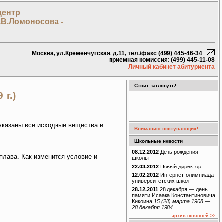
центр
.В.Ломоносова -
Москва, ул.Кременчугская, д.11, тел./факс (499) 445-46-34
приемная комиссия: (499) 445-11-08
Личный кабинет абитуриента
Стоит заглянуть!
 г.)
указаны все исходные вещества и
Вниманию поступающих!
Школьные новости
08.12.2012
День рождения
сплава. Как изменится условие и
школы
22.03.2012
Новый директор
12.02.2012
Интернет-олимпиада
университетских школ
28.12.2011
28 декабря — день
памяти Исаака Константиновича
Кикоина
15 (28) марта 1908 —
28 декабря 1984
архив новостей >>