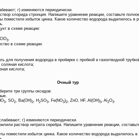
бевают; г) изменяются периодически.
створ хлорида стронция. Напишите уравнение реакции, составьте полно
оты поместили избыток цинка. Какое количество водорода выделилось в 
ь.
кт в схеме реакции:
aClO
.
3
ство в схеме реакции:
ь для получения водорода в пробирке с пробкой и газоотводной трубко
 соляная кислота;
рная кислота;
Очный тур
берите три группы оксидов:
ные.
NO
, SO
, Ba(OH)
, H
SO
, Fe(NO
)
, ZnO, HF, Al(OH)
, Al
O
.
3
2
2
2
3
3
2
3
2
3
слабевают; г) изменяются периодически.
рилили раствор нитрата серебра. Напишите уравнение реакции, составьт
лоты поместили избыток цинка. Какое количество водорода выделилось в
ь.