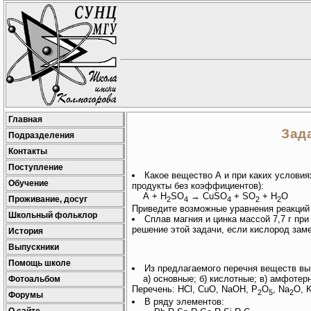
Главная
Зада
Подразделения
Контакты
Поступление
Какое вещество А и при каких услови
Обучение
продукты без коэффициентов):
А + H
SO
→ CuSO
+ SO
+ H
O
Проживание, досуг
2
4
4
2
2
Приведите возможные уравнения реакций
Школьный фольклор
Сплав магния и цинка массой 7,7 г при
решение этой задачи, если кислород заме
История
Выпускники
Помощь школе
Из предлагаемого перечня веществ вы
а) основные; б) кислотные; в) амфотер
Фотоальбом
Перечень: HCl, CuO, NaOH, P
O
, Na
O, 
2
5
2
Форумы
В ряду элементов: