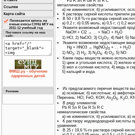
О сайте
Pb R Sn R Ge R Si R C
металлические свойства
Ссылки
а) не изменяются; б) усиливаются; осла
Карта сайта
К раствору серной кислоты прилили ра
В 50 г 9,8 %-го раствора серной кисл
Проводится запись на
а) 0,2 г; б) 0,05 моль; в) 0,5 г; г) 0,2 мол
очные курсы СУНЦ МГУ на
Укажите возможный недостающий проду
2011-12 учебный год
NaOH + Cl2 → ... + NaCl + H
O
Поставьте ссылку на наш
2
сайт:
1) HCl; 2) NaClO; 3) Cl
O
; 4) NaH; 5) N
2
7
Укажите возможное недостающее веще
Hg + HNO3 → Hg(NO
)
+ ... + H
O
3
2
2
1) NO
; 2) H
; 3) N
O
; 4) O
; 5) NO.
2
2
2
5
2
Какие пары веществ можно использоват
1) цинк и угольная кислота; 2) железо и
3) мел и соляная кислота; 4) медь и се
ФМШ.ру - обучение
5) кальций и вода.
одаренных детей
Из предлагаемого перечня веществ вы
Реклама
а) основные; б) кислотные; в) амфотер
Перечень: HCl, FeO, KOH, As
O
, K
O, K
2
5
2
В ряду элементов:
Pb R Sn R Ge R Si R C
немеаллические свойства
а) не изменяются; б) усиливаются; в) о
К раствору иодоводородной кислоты п
уравнения.
В 25 г 19,6 %-го раствора серной кис
а) 0,2 г; б) 0,05 моль; в) 0,5 г; г) 0,2 мол