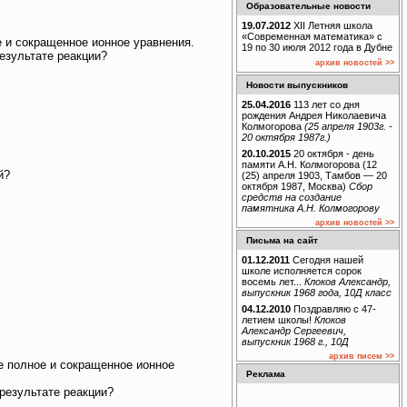
Образовательные новости
19.07.2012
XII Летняя школа
«Современная математика» с
е и сокращенное ионное уравнения.
19 по 30 июля 2012 года в Дубне
результате реакции?
архив новостей >>
Новости выпускников
25.04.2016
113 лет со дня
рождения Андрея Николаевича
Колмогорова
(25 апреля 1903г. -
20 октября 1987г.)
20.10.2015
20 октября - день
памяти А.Н. Колмогорова (12
й?
(25) апреля 1903, Тамбов — 20
октября 1987, Москва)
Сбор
средств на создание
памятника А.Н. Колмогорову
архив новостей >>
Письма на сайт
01.12.2011
Сегодня нашей
школе исполняется сорок
восемь лет...
Клоков Александр,
выпускник 1968 года, 10Д класс
04.12.2010
Поздравляю с 47-
летием школы!
Клоков
Александр Сергеевич,
выпускник 1968 г., 10Д
архив писем >>
е полное и сокращенное ионное
Реклама
 результате реакции?