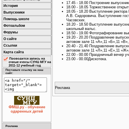
17.45 - 18.00 Построение выпускник
История
18.00 - 18.05 Торжественное открыт
18.05 - 18.20 Выступление ректор
Выпускники
А.В. Сидоровича. Выступление гос
Помощь школе
Часовских.
18.20 - 18.50 Выступление выпуск
Фотоальбом
школьный вальс.
Форумы
18.50 - 19.00 Фотографирование в
19.20 - 20.20 Поздравление выпус
О сайте
актовом зале 11 «А»,11 «Б»,11 «В»,
Ссылки
20.40 - 21.40 Поздравление выпус
актовом зале 11 «Л»,11 «Е»,11 «Ж»
Карта сайта
22.00 - 00.00 Праздничный вечер у
23.00 - 00.00Дискотека.
Проводится запись на
очные курсы СУНЦ МГУ на
2011-12 учебный год
Поставьте ссылку на наш
сайт:
Реклама
ФМШ.ру - обучение
одаренных детей
Реклама