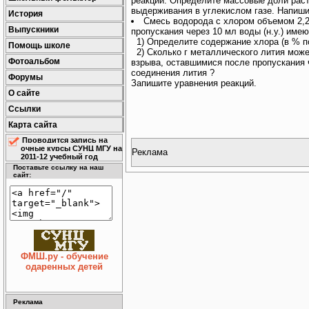
реакций. Определите массовые доли раст
выдерживания в углекислом газе. Напиши
История
Смесь водорода с хлором объемом 2,24
Выпускники
пропускания через 10 мл воды (н.у.) имею
1) Определите содержание хлора (в % по
Помощь школе
2) Сколько г металлического лития може
Фотоальбом
взрыва, оставшимися после пропускания 
соединения лития ?
Форумы
Запишите уравнения реакций.
О сайте
Ссылки
Карта сайта
Проводится запись на
очные курсы СУНЦ МГУ на
Реклама
2011-12 учебный год
Поставьте ссылку на наш
сайт:
ФМШ.ру - обучение
одаренных детей
Реклама