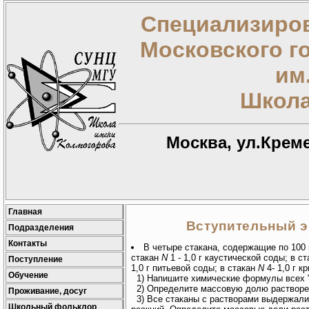
Специализиров
Московского г
им
Школа
Москва, ул.Креме
Главная
Вступительный эк
Подразделения
Контакты
В четыре стакана, содержащие по 100
стакан
N
1 - 1,0 г каустической соды; в с
Поступление
1,0 г питьевой соды; в стакан
N
4- 1,0 г к
Обучение
1) Напишите химические формулы всех "
2) Определите массовую долю растворен
Проживание, досуг
3) Все стаканы с растворами выдержали 
Школьный фольклор