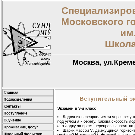
Специализиров
Московского г
им
Школа
Москва, ул.Креме
Главная
Вступительный экз
Подразделения
Контакты
Экзамен в 9-й класс
Поступление
Лодочник переправляется через реку
Обучение
под углом
a
к берегу. Какова скорость л
u
, а лодку за время переправы сносит на
Проживание, досуг
Шарик массой
V
, движущийся горизон
Школьный фольклор
глубиной
H
, шириной
l
. Hа какой высоте 