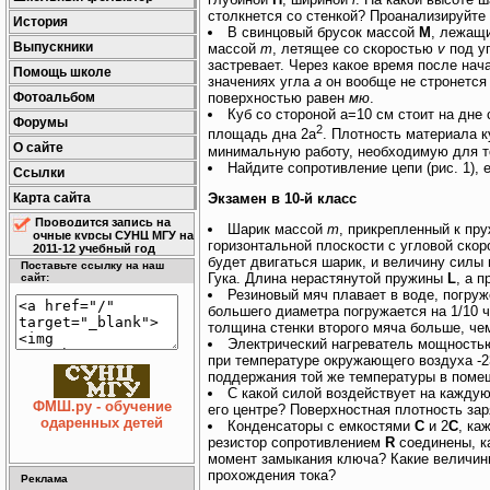
столкнется со стенкой? Проанализируйте
История
В свинцовый брусок массой
M
, лежащи
Выпускники
массой
m
, летящее со скоростью
v
под у
застревает. Через какое время после нач
Помощь школе
значениях угла
a
он вообще не стронется
Фотоальбом
поверхностью равен
мю
.
Куб со стороной a=10 см стоит на дне
Форумы
2
площадь дна 2a
. Плотность материала 
О сайте
минимальную работу, необходимую для то
Hайдите сопротивление цепи (рис. 1),
Ссылки
Экзамен в 10-й класс
Карта сайта
Проводится запись на
Шарик массой
m
, прикрепленный к пр
очные курсы СУНЦ МГУ на
горизонтальной плоскости с угловой ско
2011-12 учебный год
будет двигаться шарик, и величину силы
Поставьте ссылку на наш
Гука. Длина нерастянутой пружины
L
, а 
сайт:
Резиновый мяч плавает в воде, погруж
большего диаметра погружается на 1/10 ч
толщина стенки второго мяча больше, чем
Электрический нагреватель мощность
при температуре окружающего воздуха -2
поддержания той же температуры в пом
С какой силой воздействует на кажду
ФМШ.ру - обучение
его центре? Поверхностная плотность за
одаренных детей
Конденсаторы с емкостями
C
и 2
C
, ка
резистор сопротивлением
R
соединены, ка
момент замыкания ключа? Какие величин
прохождения тока?
Реклама