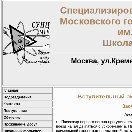
Специализиров
Московского г
им
Школа
Москва, ул.Креме
Главная
Вступительный экз
Подразделения
Контакты
Зао
Поступление
Экза
Обучение
Пассажир первого вагона прогуливался
Проживание, досуг
поезд начал двигаться с ускорением а. П
наименьшей скоростью он должен бежать,
Школьный фольклор