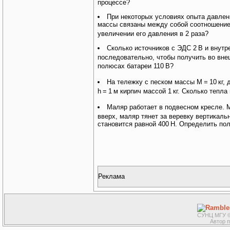
процессе?
При некоторых условиях опыта давлени
массы связаны между собой соотношени
увеличении его давления в 2 раза?
Сколько источников с ЭДС 2
В и внутр
последовательно, чтобы получить во вне
полюсах батареи 110
В?
На тележку с песком массы М
=
10
кг,
h
=
1
м кирпич массой 1
кг. Сколько тепл
Маляр работает в подвесном кресле. 
вверх, маляр тянет за веревку вертикальн
становится равной 400
H. Определить пол
Реклама
СУНЦ МГУ ©
Автор 