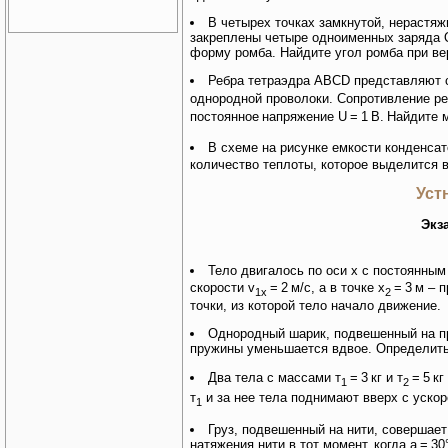
В четырех точках замкнутой, нерастя
закреплены четыре одноименных заряда Q
форму ромба. Найдите угол ромба при ве
Ребра тетраэдра ABCD представляют 
однородной проволоки. Сопротивление р
постоянное
напряжение U
=
1
В.
Найдите 
В схеме на рисунке емкости конденса
количество теплоты, которое выделится 
Уст
Экза
Тело двигалось по оси х с постоянным
скорости v
=
2
м/с, а в точке х
=
3
м – п
1x
2
точки, из которой тело начало движение.
Однородный шарик, подвешенный на пр
пружины уменьшается вдвое. Определить
Два тела с массами т
=
3
кг и т
=
5
кг
1
2
т
и за нее тела поднимают вверх с уско
1
Груз, подвешенный на нити, совершает
натяжения нити в тот момент,
когда а
=
30