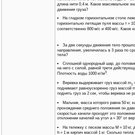
длина нити 0,4
м. Какое максимальное зн
движения груза?
На гладком горизонтальном столе ле
горизонтально летящая пуля массы т
=
1
соответственно 800
м/с и 400
м/с. Какое 
За две секунды движения тело прошло
направления, увеличилась в 3 раза по с
тела?
Сплошной однородный шар, до половин
на него с силой, равной трети действующ
3
Плотность воды 1000
кг/м
.
Веревка выдерживает груз массой m
1
поднимают равноускоренно груз массой 
поднять груз за 2
сек, чтобы веревка не 
Мальчик, масса которого равна 50
кг, 
прохождении среднего положения он дави
скоростью качели проходят это положени
отклонении качелей на угол a
=
30° от ве
На тележку с песком массы M
=
10
кг,
h
=
1
м кирпич массой 1
кг. Сколько тепл