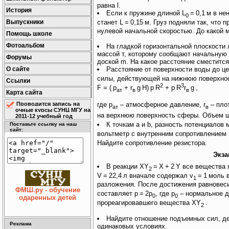
равна l.
История
Если к пружине длиной L
=
0,1
м в не
0
станет L
=
0,15
м. Груз подняли так, что 
Выпускники
нулевой начальной скоростью. До какой 
Помощь школе
Фотоальбом
На гладкой горизонтальной плоскости 
массой т, которому сообщают начальную
Форумы
доской m. На какое расстояние сместится
О сайте
Расстояние от поверхности воды до ц
силы, действующей на нижнюю поверхнос
Ссылки
2
3
F = (
р
+ r
g
Н)
p
R
+
p
R
r
g
,
ат
в
в
Карта сайта
Проводится запись на
где р
– атмосферное давление, r
– пло
ат
в
очные курсы СУНЦ МГУ на
на верхнюю поверхность сферы. Объем ш
2011-12 учебный год
К точкам а и b, разность потенциало
Поставьте ссылку на наш
сайт:
вольтметр с внутренним сопротивлением r
Найдите сопротивление резистора.
Экза
В реакции XY
=
X
+
2
Y все вещества
2
V
=
22,4
л вначале содержал v
=
1
моль 
1
разложения. После достижения равновеси
ФМШ.ру - обучение
составляет р
=
2р
, где р
– нормальное д
0
0
одаренных детей
прореагировавшего вещества XY
.
2
Найдите отношение подъемных сил, д
Реклама
одинаковых условиях.