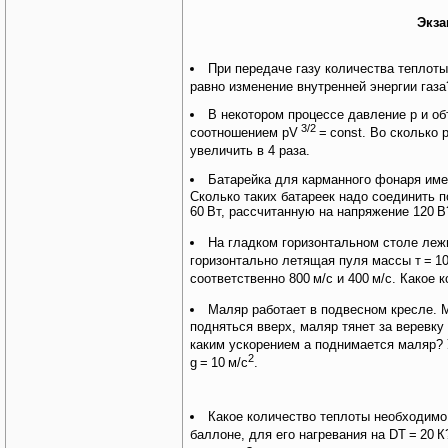
Экза
При передаче газу количества теплоты
равно изменение внутренней энергии газ
В некотором процессе давление p и о
3/2
соотношением рV
=
const. Во сколько 
увеличить в 4 раза.
Батарейка для карманного фонаря им
Сколько таких батареек надо соединить 
60
Вт, рассчитанную на напряжение 120
В
На гладком горизонтальном столе ле
горизонтально летящая пуля массы т
=
1
соответственно 800
м/с и 400
м/с. Какое 
Маляр работает в подвесном кресле.
подняться вверх, маляр тянет за веревку
каким ускорением a поднимается маляр? 
2
g
=
10
м/с
.
Какое количество теплоты необходимо
баллоне, для его нагревания на DT
=
20
К