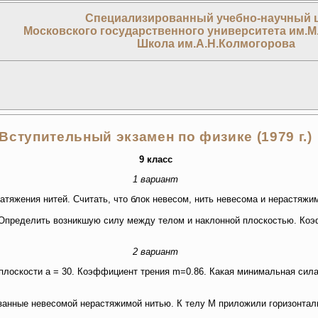
Специализированный учебно-научный 
Московского государственного университета им.М
Школа им.А.Н.Колмогорова
Вступительный экзамен по физике (1979 г.)
9 класс
1 вариант
атяжения нитей. Считать, что блок невесом, нить невесома и нерастяжи
 Определить возникшую силу между телом и наклонной плоскостью. Ко
2 вариант
й плоскости a = 30. Коэффициент трения m=0.86. Какая минимальная сил
язанные невесомой нерастяжимой нитью. К телу M приложили горизонтал