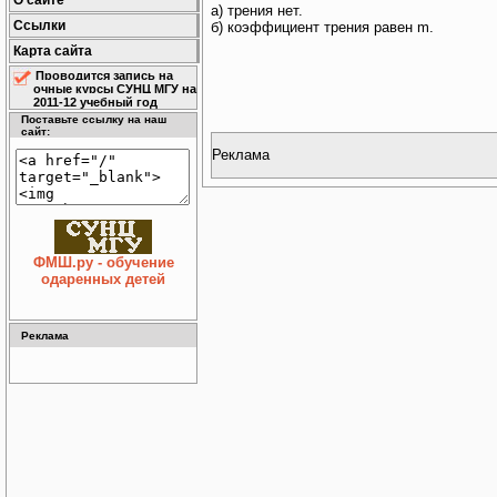
О сайте
а) трения нет.
Ссылки
б) коэффициент трения равен m.
Карта сайта
Проводится запись на
очные курсы СУНЦ МГУ на
2011-12 учебный год
Поставьте ссылку на наш
сайт:
Реклама
ФМШ.ру - обучение
одаренных детей
Реклама