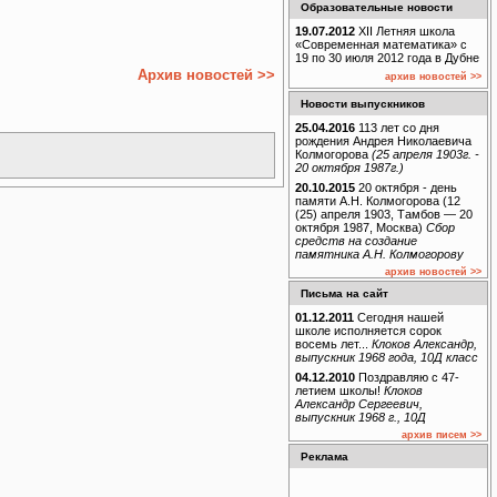
Образовательные новости
19.07.2012
XII Летняя школа
«Современная математика» с
19 по 30 июля 2012 года в Дубне
Архив новостей >>
архив новостей >>
Новости выпускников
25.04.2016
113 лет со дня
рождения Андрея Николаевича
Колмогорова
(25 апреля 1903г. -
20 октября 1987г.)
20.10.2015
20 октября - день
памяти А.Н. Колмогорова (12
(25) апреля 1903, Тамбов — 20
октября 1987, Москва)
Сбор
средств на создание
памятника А.Н. Колмогорову
архив новостей >>
Письма на сайт
01.12.2011
Сегодня нашей
школе исполняется сорок
восемь лет...
Клоков Александр,
выпускник 1968 года, 10Д класс
04.12.2010
Поздравляю с 47-
летием школы!
Клоков
Александр Сергеевич,
выпускник 1968 г., 10Д
архив писем >>
Реклама