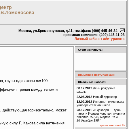
центр
.В.Ломоносова -
Москва, ул.Кременчугская, д.11, тел./факс (499) 445-46-34
приемная комиссия: (499) 445-11-08
Личный кабинет абитуриента
Стоит заглянуть!
Вниманию поступающих!
ма, грузы одинаковы
m
=100г.
Школьные новости
08.12.2012
День рождения
эффициент трения между телом и
школы
22.03.2012
Новый директор
12.02.2012
Интернет-олимпиада
университетских школ
а, действующая горизонтально, может
28.12.2011
28 декабря — день
памяти Исаака Константиновича
Кикоина
15 (28) марта 1908 —
28 декабря 1984
ьную силу F. Какова сила натяжения
архив новостей >>