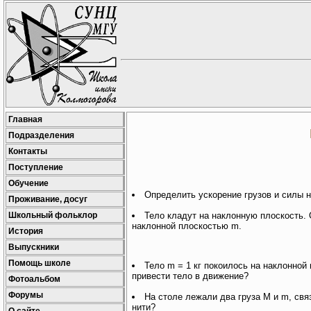
Главная
Подразделения
Контакты
Поступление
Обучение
Определить ускорение грузов и силы н
Проживание, досуг
Школьный фольклор
Тело кладут на наклонную плоскость.
наклонной плоскостью m.
История
Выпускники
Помощь школе
Тело m = 1 кг покоилось на наклонно
привести тело в движение?
Фотоальбом
Форумы
На столе лежали два груза M и m, св
нити?