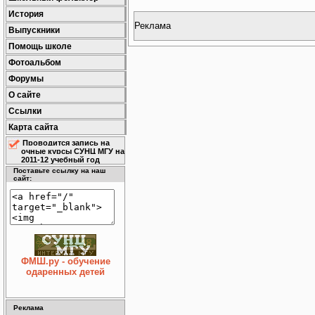
История
Реклама
Выпускники
Помощь школе
Фотоальбом
Форумы
О сайте
Ссылки
Карта сайта
Проводится запись на
очные курсы СУНЦ МГУ на
2011-12 учебный год
Поставьте ссылку на наш
сайт:
ФМШ.ру - обучение
одаренных детей
Реклама