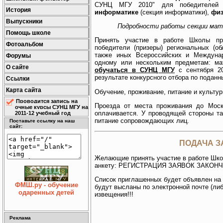
СУНЦ МГУ 2010" для победителей
История
информатике
(секция информатики),
фи
Выпускники
Подробности работы секции ма
Помощь школе
Принять участие в работе Школы пр
Фотоальбом
победители (призеры) региональных (об
также иных Всероссийских и Междуна
Форумы
одному или нескольким предметам: ма
О сайте
обучаться в СУНЦ МГУ
с сентября 20
результате конкурсного отбора по подан
Ссылки
Карта сайта
Обучение, проживание, питание и культу
Проводится запись на
Проезда от места проживания до Мос
очные курсы СУНЦ МГУ на
оплачивается. У проводящей стороны та
2011-12 учебный год
питание сопровождающих лиц.
Поставьте ссылку на наш
сайт:
ПОДАЧА З
Желающие принять участие в работе Шк
анкету: РЕГИСТРАЦИЯ ЗАЯВОК ЗАКОНЧ
Список приглашенных будет объявлен на 
ФМШ.ру - обучение
будут высланы по электронной почте (ли
одаренных детей
извещения!!!
Реклама