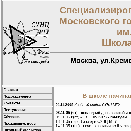
Специализиров
Московского г
им
Школа
Москва, ул.Креме
Главная
В школе начина
Подразделения
Контакты
04.11.2005
Учебный отдел СУНЦ МГУ
Поступление
03.11.05 (чт)
- последний день занятий и о
Обучение
04.11.05 г.(пт) - 13.11.05 г.(вс) - каникулы
13.11.05 г. (вс.) заезд в СУНЦ МГУ
Проживание, досуг
14.11.05 г.(пн) - начало занятий во II четв
Школьный фольклор