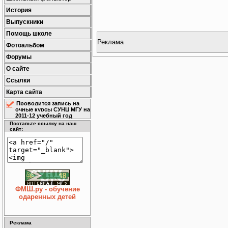
История
Выпускники
Помощь школе
Реклама
Фотоальбом
Форумы
О сайте
Ссылки
Карта сайта
Проводится запись на
очные курсы СУНЦ МГУ на
2011-12 учебный год
Поставьте ссылку на наш
сайт:
ФМШ.ру - обучение
одаренных детей
Реклама