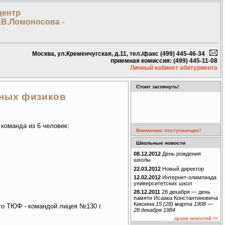
центр
.В.Ломоносова -
Москва, ул.Кременчугская, д.11, тел./факс (499) 445-46-34
приемная комиссия: (499) 445-11-08
Личный кабинет абитуриента
Стоит заглянуть!
юных физиков
команда из 6 человек:
Вниманию поступающих!
Школьные новости
08.12.2012
День рождения
школы
22.03.2012
Новый директор
12.02.2012
Интернет-олимпиада
университетских школ
28.12.2011
28 декабря — день
памяти Исаака Константиновича
Кикоина
15 (28) марта 1908 —
го ТЮФ - командой лицея №130 г.
28 декабря 1984
архив новостей >>