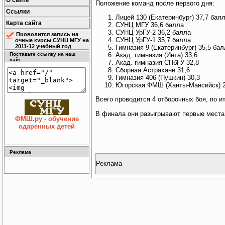
О сайте
Положение команд после первого дня:
Ссылки
Лицей 130 (Екатеринбург) 37,7 бал
Карта сайта
СУНЦ МГУ 36,6 балла
СУНЦ УрГУ-2 36,2 балла
Проводится запись на
СУНЦ УрГУ-1 35,7 балла
очные курсы СУНЦ МГУ на
2011-12 учебный год
Гимназия 9 (Екатеринбург) 35,5 ба
Акад. гимназия (Инта) 33,6
Поставьте ссылку на наш
сайт:
Акад. гимназия СПбГУ 32,8
Сборная Астрахани 31,6
Гимназия 406 (Пушкин) 30,3
Югорская ФМШ (Ханты-Мансийск) 2
Всего проводится 4 отборочных боя, по 
В финала они разыгрывают первые места
ФМШ.ру - обучение
одаренных детей
Реклама
Реклама