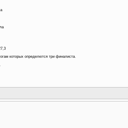
ла
лла
7,3
итогам которых определются три финалиста.
.