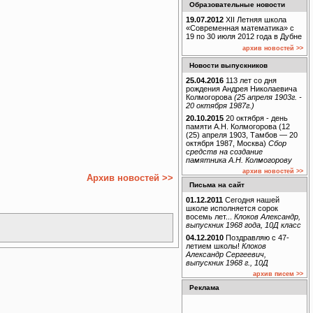
Образовательные новости
19.07.2012
XII Летняя школа
«Современная математика» с
19 по 30 июля 2012 года в Дубне
архив новостей >>
Новости выпускников
25.04.2016
113 лет со дня
рождения Андрея Николаевича
Колмогорова
(25 апреля 1903г. -
20 октября 1987г.)
20.10.2015
20 октября - день
памяти А.Н. Колмогорова (12
(25) апреля 1903, Тамбов — 20
октября 1987, Москва)
Сбор
средств на создание
памятника А.Н. Колмогорову
архив новостей >>
Архив новостей >>
Письма на сайт
01.12.2011
Сегодня нашей
школе исполняется сорок
восемь лет...
Клоков Александр,
выпускник 1968 года, 10Д класс
04.12.2010
Поздравляю с 47-
летием школы!
Клоков
Александр Сергеевич,
выпускник 1968 г., 10Д
архив писем >>
Реклама