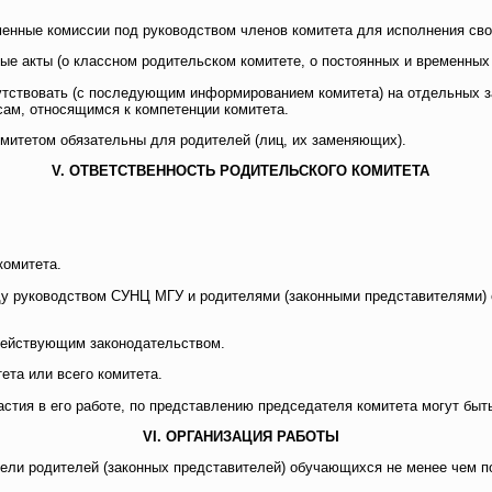
менные комиссии под руководством членов комитета для исполнения св
ые акты (о классном родительском комитете, о постоянных и временных
утствовать (с последующим информированием комитета) на отдельных за
сам, относящимся к компетенции комитета.
омитетом обязательны для родителей (лиц, их заменяющих).
V. ОТВЕТСТВЕННОСТЬ РОДИТЕЛЬСКОГО КОМИТЕТА
комитета.
ду руководством СУНЦ МГУ и родителями (законными представителями) 
 действующим законодательством.
ета или всего комитета.
астия в его работе, по представлению председателя комитета могут быт
VI. ОРГАНИЗАЦИЯ РАБОТЫ
тели родителей (законных представителей) обучающихся не менее чем п