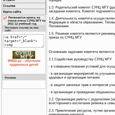
порядке.
О сайте
Ссылки
1.3. Родительский комитет СУНЦ МГУ (да
заседании комитета. Комитет подчиняетс
Карта сайта
Проводится запись на
1.4. Деятельность комитета осуществляе
очные курсы СУНЦ МГУ на
Федерации в области образования, Типо
2011-12 учебный год
Положением.
Поставьте ссылку на наш
сайт:
1.5. Решения комитета являются рекомен
приказ по СУНЦ МГУ.
Основными задачами комитета являются:
2.1.Содействие руководству СУНЦ МГУ:
ФМШ.ру - обучение
одаренных детей
- в совершенствовании условий для осущ
- в организации мероприятий по улучшен
здоровья и организации питания;
Реклама
- в защите законных прав и интересов уч
- в организации и проведении общешколь
2.2. Организация работы с родителями (
всестороннего воспитания ребенка в семь
2.3. Привлечение ресурсов, путем органи
привлечении кредитов.