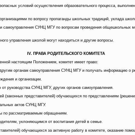
безопасных условий осуществления образовательного процесса, выполнен
организациями по вопросу пропаганды школьных традиций, уклада школ
ами самоуправления СУНЦ МГУ по вопросам проведения общешкольных ме
нного управления школой могут находиться и другие вопросы.
IV. ПРАВА РОДИТЕЛЬСКОГО КОМИТЕТА
ленной настоящим Положением, комитет имеет право:
 другим органам самоуправления СУНЦ МГУ и получать информацию о ре
еждения и организации.
 от руководства СУНЦ МГУ, других органов самоуправления.
лей (законных представителей) обучающихся по представлениям (решени
кальных актов СУНЦ МГУ.
еры по рассматриваемым обращениям.
одителям, уклоняющимся от воспитания детей в семье.
ставителей) обучающихся за активную работу в комитете, оказание по