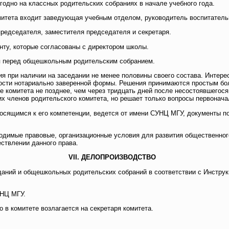
годно на классных родительских собраниях в начале учебного года.
омитета входит заведующая учебным отделом, руководитель воспитатель
 председателя, заместителя председателя и секретаря.
енту, которые согласованы с директором школы.
ся перед общешкольным родительским собранием.
ия при наличии на заседании не менее половины своего состава. Интере
ости нотариально заверенной формы. Решения принимаются простым бол
е комитета не позднее, чем через тридцать дней после несостоявшегос
х членов родительского комитета, но решает только вопросы первонача
тносящимся к его компетенции, ведется от имени СУНЦ МГУ, документы
одимые правовые, организационные условия для развития общественног
ствлении данного права.
VII. ДЕЛОПРОИЗВОДСТВО
еданий и общешкольных родительских собраний в соответствии с Инстру
УНЦ МГУ.
о в комитете возлагается на секретаря комитета.