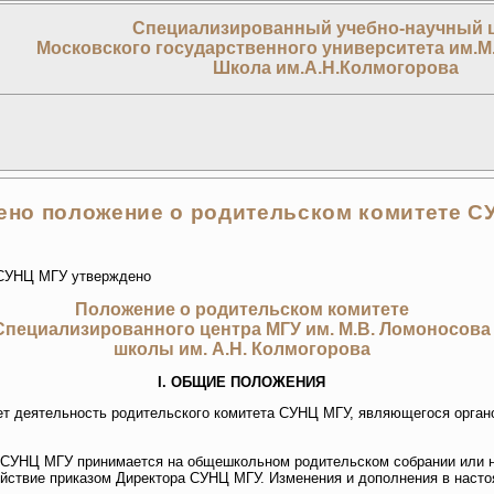
Специализированный учебно-научный 
Московского государственного университета им.М
Школа им.А.Н.Колмогорова
ено положение о родительском комитете С
а СУНЦ МГУ утверждено
Положение о родительском комитете
Специализированного центра МГУ им. М.В. Ломоносова
школы им. А.Н. Колмогорова
I. ОБЩИЕ ПОЛОЖЕНИЯ
ет деятельность родительского комитета СУНЦ МГУ, являющегося орга
е СУНЦ МГУ принимается на общешкольном родительском собрании или н
ействие приказом Директора СУНЦ МГУ. Изменения и дополнения в наст