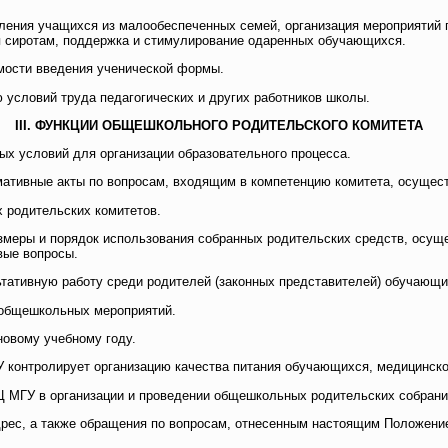
еления учащихся из малообеспеченных семей, организация мероприятий
 сиротам, поддержка и стимулирование одаренных обучающихся.
мости введения ученической формы.
 условий труда педагогических и других работников школы.
III. ФУНКЦИИ ОБЩЕШКОЛЬНОГО РОДИТЕЛЬСКОГО КОМИТЕТА
ых условий для организации образовательного процесса.
рмативные акты по вопросам, входящим в компетенцию комитета, осущес
х родительских комитетов.
змеры и порядок использования собранных родительских средств, осуще
вые вопросы.
ьтативную работу среди родителей (законных представителей) обучающих
 общешкольных мероприятий.
новому учебному году.
 контролирует организацию качества питания обучающихся, медицинско
Ц МГУ в организации и проведении общешкольных родительских собрани
дрес, а также обращения по вопросам, отнесенным настоящим Положение