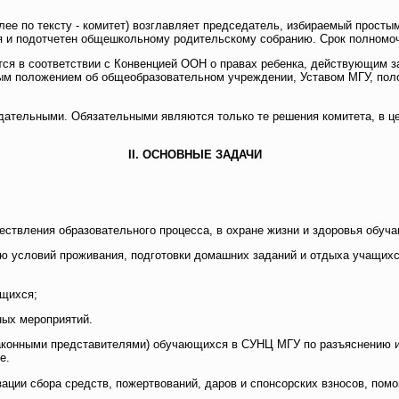
лее по тексту - комитет) возглавляет председатель, избираемый прост
я и подотчетен общешкольному родительскому собранию. Срок полномочи
тся в соответствии с Конвенцией ООН о правах ребенка, действующим 
вым положением об общеобразовательном учреждении, Уставом МГУ, по
дательными. Обязательными являются только те решения комитета, в ц
II. ОСНОВНЫЕ ЗАДАЧИ
ествления образовательного процесса, в охране жизни и здоровья обуч
ию условий проживания, подготовки домашних заданий и отдыха учащихс
ащихся;
ных мероприятий.
законными представителями) обучающихся в СУНЦ МГУ по разъяснению и
е.
зации сбора средств, пожертвований, даров и спонсорских взносов, пом