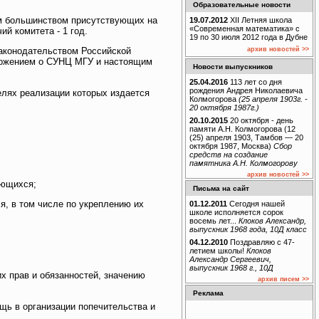
Образовательные новости
ым большинством присутствующих на
19.07.2012
XII Летняя школа
«Современная математика» с
й комитета - 1 год.
19 по 30 июля 2012 года в Дубне
архив новостей >>
законодательством Российской
ложением о СУНЦ МГУ и настоящим
Новости выпускников
25.04.2016
113 лет со дня
рождения Андрея Николаевича
елях реализации которых издается
Колмогорова
(25 апреля 1903г. -
20 октября 1987г.)
20.10.2015
20 октября - день
памяти А.Н. Колмогорова (12
(25) апреля 1903, Тамбов — 20
октября 1987, Москва)
Сбор
средств на создание
памятника А.Н. Колмогорову
архив новостей >>
ающихся;
Письма на сайт
я, в том числе по укреплению их
01.12.2011
Сегодня нашей
школе исполняется сорок
восемь лет...
Клоков Александр,
выпускник 1968 года, 10Д класс
04.12.2010
Поздравляю с 47-
летием школы!
Клоков
Александр Сергеевич,
выпускник 1968 г., 10Д
х прав и обязанностей, значению
архив писем >>
Реклама
ощь в организации попечительства и