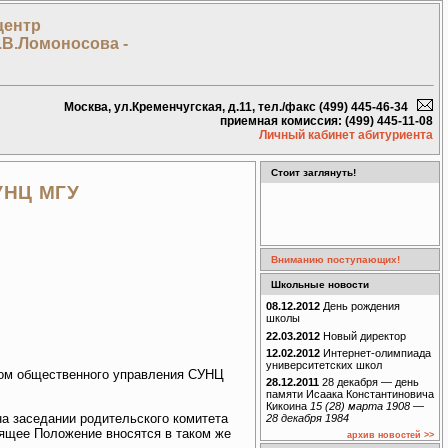
центр
.В.Ломоносова -
Москва, ул.Кременчугская, д.11, тел./факс (499) 445-46-34
приемная комиссия: (499) 445-11-08
Личный кабинет абитуриента
Стоит заглянуть!
УНЦ МГУ
Вниманию поступающих!
Школьные новости
08.12.2012
День рождения
школы
22.03.2012
Новый директор
12.02.2012
Интернет-олимпиада
университетских школ
ном общественного управления СУНЦ
28.12.2011
28 декабря — день
памяти Исаака Константиновича
Кикоина
15 (28) марта 1908 —
а заседании родительского комитета
28 декабря 1984
оящее Положение вносятся в таком же
архив новостей >>