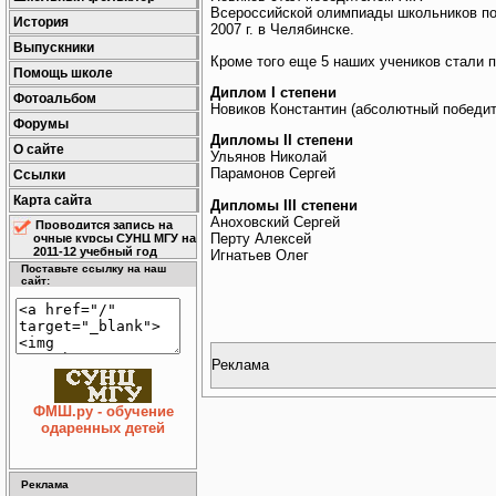
Всероссийской олимпиады школьников по 
История
2007 г. в Челябинске.
Выпускники
Кроме того еще 5 наших учеников стали 
Помощь школе
Диплом I степени
Фотоальбом
Новиков Константин (абсолютный победит
Форумы
Дипломы II степени
О сайте
Ульянов Николай
Парамонов Сергей
Ссылки
Карта сайта
Дипломы III степени
Аноховский Сергей
Проводится запись на
Перту Алексей
очные курсы СУНЦ МГУ на
2011-12 учебный год
Игнатьев Олег
Поставьте ссылку на наш
сайт:
Реклама
ФМШ.ру - обучение
одаренных детей
Реклама