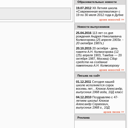
Образовательные новости
19.07.2012
XII Летняя школа
«Современная математика» с
19 по 30 июля 2012 года в Дубне
архив новостей >>
Новости выпускников
25.04.2016
113 лет со дня
рождения Андрея Николаевича
Колмогорова
(25 апреля 1903г. -
20 октября 1987г.)
20.10.2015
20 октября - день
памяти А.Н. Колмогорова (12
(25) апреля 1903, Тамбов — 20
октября 1987, Москва)
Сбор
средств на создание
памятника А.Н. Колмогорову
архив новостей >>
Письма на сайт
01.12.2011
Сегодня нашей
школе исполняется сорок
восемь лет...
Клоков Александр,
выпускник 1968 года, 10Д класс
04.12.2010
Поздравляю с 47-
летием школы!
Клоков
Александр Сергеевич,
выпускник 1968 г., 10Д
архив писем >>
Реклама