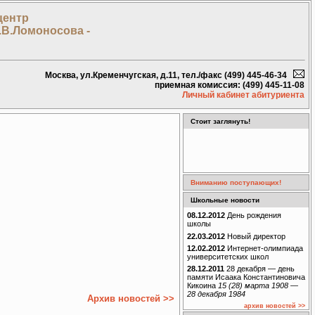
центр
.В.Ломоносова -
Москва, ул.Кременчугская, д.11, тел./факс (499) 445-46-34
приемная комиссия: (499) 445-11-08
Личный кабинет абитуриента
Стоит заглянуть!
Вниманию поступающих!
Школьные новости
08.12.2012
День рождения
школы
22.03.2012
Новый директор
12.02.2012
Интернет-олимпиада
университетских школ
28.12.2011
28 декабря — день
памяти Исаака Константиновича
Кикоина
15 (28) марта 1908 —
28 декабря 1984
Архив новостей >>
архив новостей >>