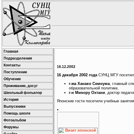
Главная
Подразделения
Контакты
16.12.2002
Поступление
16 декабря 2002 года
СУНЦ МГУ посетила
Обучение
г-жа Ханако Семнума
, главный сп
Проживание, досуг
образовательной политике,
г-н Минору Охтани
, доктор педаго
Школьный фольклор
История
Японские гости посетили учебные заняти
Выпускники
Помощь школе
Фотоальбом
Форумы