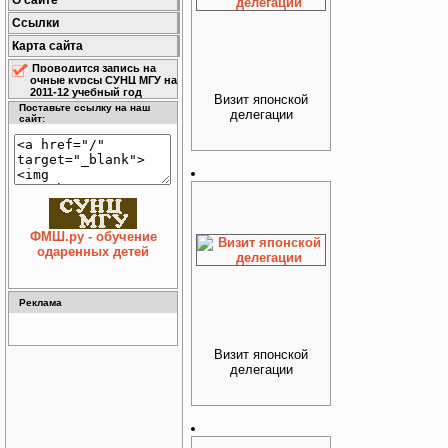
О сайте
Ссылки
Карта сайта
Проводится запись на
очные курсы СУНЦ МГУ на
2011-12 учебный год
Визит японской
Поставьте ссылку на наш
делегации
сайт:
ФМШ.ру - обучение
одаренных детей
Реклама
Визит японской
делегации