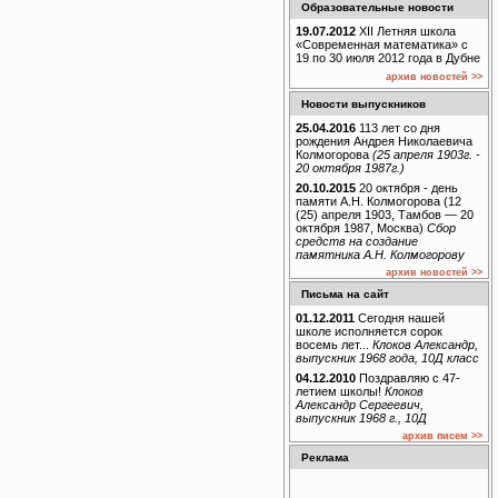
Образовательные новости
19.07.2012
XII Летняя школа
«Современная математика» с
19 по 30 июля 2012 года в Дубне
архив новостей >>
Новости выпускников
25.04.2016
113 лет со дня
рождения Андрея Николаевича
Колмогорова
(25 апреля 1903г. -
20 октября 1987г.)
20.10.2015
20 октября - день
памяти А.Н. Колмогорова (12
(25) апреля 1903, Тамбов — 20
октября 1987, Москва)
Сбор
средств на создание
памятника А.Н. Колмогорову
архив новостей >>
Письма на сайт
01.12.2011
Сегодня нашей
школе исполняется сорок
восемь лет...
Клоков Александр,
выпускник 1968 года, 10Д класс
04.12.2010
Поздравляю с 47-
летием школы!
Клоков
Александр Сергеевич,
выпускник 1968 г., 10Д
архив писем >>
Реклама