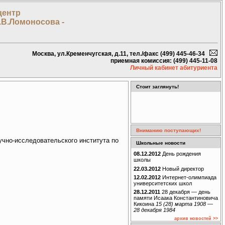
центр
.В.Ломоносова -
Москва, ул.Кременчугская, д.11, тел./факс (499) 445-46-34
приемная комиссия: (499) 445-11-08
Личный кабинет абитуриента
Стоит заглянуть!
Вниманию поступающих!
учно-исследовательского института по
Школьные новости
08.12.2012
День рождения
школы
22.03.2012
Новый директор
12.02.2012
Интернет-олимпиада
университетских школ
28.12.2011
28 декабря — день
памяти Исаака Константиновича
Кикоина
15 (28) марта 1908 —
28 декабря 1984
архив новостей >>