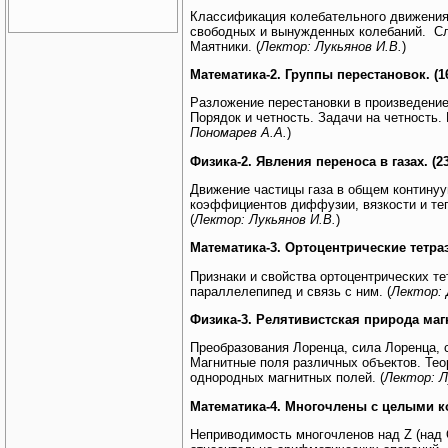
Классификация колебательного движения
свободных и вынужденных колебаний. Сл
Маятники. (
Лектор: Лукьянов И.В.
)
Математика-2. Группы перестановок. (1
Разложение перестановки в произведение
Порядок и четность. Задачи на четность. 
Пономарев А.А.
)
Физика-2. Явления переноса в газах. (2
Движение частицы газа в общем контину
коэффициентов диффузии, вязкости и те
(
Лектор: Лукьянов И.В.
)
Математика-3. Ортоцентрические тетраэ
Признаки и свойства ортоцентрических т
параллелепипед и связь с ним. (
Лектор: 
Физика-3. Релятивистская природа магн
Преобразования Лоренца, сила Лоренца, с
Магнитные поля различных объектов. Тео
однородных магнитных полей. (
Лектор: Л
Математика-4. Многочлены с целыми к
Неприводимость многочленов над Z (над 