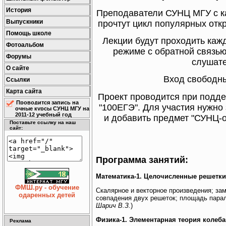
История
Преподаватели СУНЦ МГУ с к
Выпускники
прочтут цикл популярных отк
Помощь школе
Лекции будут проходить кажд
Фотоальбом
режиме с обратной связью 
Форумы
слушател
О сайте
Вход свободны
Ссылки
Карта сайта
Проект проводится при подде
Проводится запись на
"100ЕГЭ". Для участия нужно
очные курсы СУНЦ МГУ на
2011-12 учебный год
и добавить предмет "СУНЦ-о
Поставьте ссылку на наш
сайт:
Программа занятий:
Математика-1. Целочисленные решетки. 
ФМШ.ру - обучение
Скалярное и векторное произведения; зам
одаренных детей
совпадения двух решеток; площадь пара
Шарич В.З.
)
Физика-1. Элементарная теория колебан
Реклама