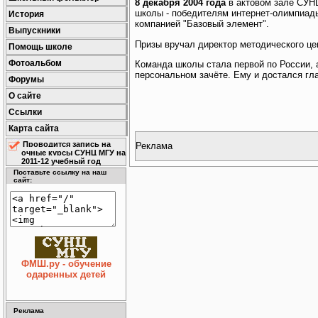
8 декабря 2004 года
в актовом зале СУН
школы - победителям интернет-олимпиад
История
компанией "Базовый элемент".
Выпускники
Призы вручал директор методического це
Помощь школе
Фотоальбом
Команда школы стала первой по России, 
персональном зачёте. Ему и достался гл
Форумы
О сайте
Ссылки
Карта сайта
Проводится запись на
Реклама
очные курсы СУНЦ МГУ на
2011-12 учебный год
Поставьте ссылку на наш
сайт:
ФМШ.ру - обучение
одаренных детей
Реклама