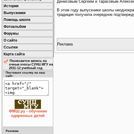
Денисовым Сергеем и Тарасовым Алексе
История
В этом году выпускники школы неоднокра
Выпускники
традиция получила очередное подтвержд
Помощь школе
Фотоальбом
Форумы
О сайте
Реклама
Ссылки
Карта сайта
Проводится запись на
очные курсы СУНЦ МГУ на
2011-12 учебный год
Поставьте ссылку на наш
сайт:
ФМШ.ру - обучение
одаренных детей
Реклама