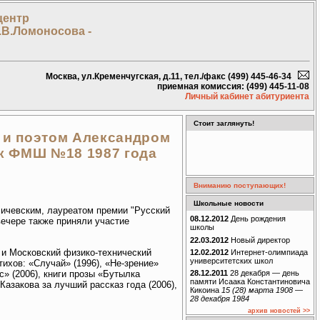
центр
.В.Ломоносова -
Москва, ул.Кременчугская, д.11, тел./факс (499) 445-46-34
приемная комиссия: (499) 445-11-08
Личный кабинет абитуриента
Стоит заглянуть!
 и поэтом Александром
ик ФМШ №18 1987 года
Вниманию поступающих!
Школьные новости
личевским, лауреатом премии "Русский
08.12.2012
День рождения
ечере также приняли участие
школы
22.03.2012
Новый директор
и Московский физико-технический
12.02.2012
Интернет-олимпиада
университетских школ
тихов: «Случай» (1996), «Не-зрение»
с» (2006), книги прозы «Бутылка
28.12.2011
28 декабря — день
памяти Исаака Константиновича
Казакова за лучший рассказ года (2006),
Кикоина
15 (28) марта 1908 —
28 декабря 1984
архив новостей >>