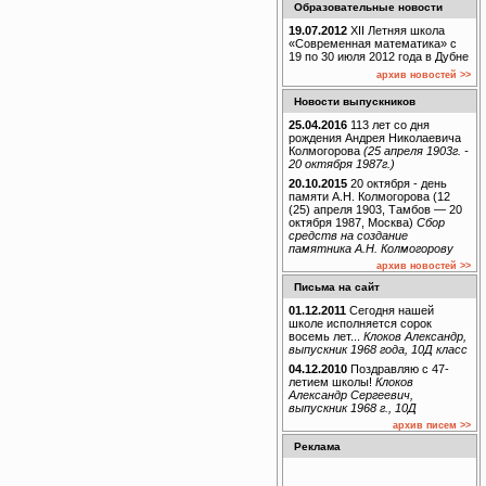
Образовательные новости
19.07.2012
XII Летняя школа
«Современная математика» с
19 по 30 июля 2012 года в Дубне
архив новостей >>
Новости выпускников
25.04.2016
113 лет со дня
рождения Андрея Николаевича
Колмогорова
(25 апреля 1903г. -
20 октября 1987г.)
20.10.2015
20 октября - день
памяти А.Н. Колмогорова (12
(25) апреля 1903, Тамбов — 20
октября 1987, Москва)
Сбор
средств на создание
памятника А.Н. Колмогорову
архив новостей >>
Письма на сайт
01.12.2011
Сегодня нашей
школе исполняется сорок
восемь лет...
Клоков Александр,
выпускник 1968 года, 10Д класс
04.12.2010
Поздравляю с 47-
летием школы!
Клоков
Александр Сергеевич,
выпускник 1968 г., 10Д
архив писем >>
Реклама