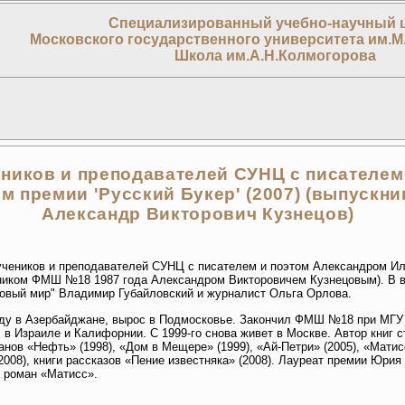
Специализированный учебно-научный 
Московского государственного университета им.М
Школа им.А.Н.Колмогорова
еников и преподавателей СУНЦ с писателем
м премии 'Русский Букер' (2007) (выпускн
Александр Викторович Кузнецов)
 учеников и преподавателей СУНЦ с писателем и поэтом Александром И
кником ФМШ №18 1987 года Александром Викторовичем Кузнецовым). В в
овый мир" Владимир Губайловский и журналист Ольга Орлова.
оду в Азербайджане, вырос в Подмосковье. Закончил ФМШ №18 при МГУ 
 в Израиле и Калифорнии. С 1999-го снова живет в Москве. Автор книг с
манов «Нефть» (1998), «Дом в Мещере» (1999), «Ай-Петри» (2005), «Матис
2008), книги рассказов «Пение известняка» (2008). Лауреат премии Юрия 
а роман «Матисс».