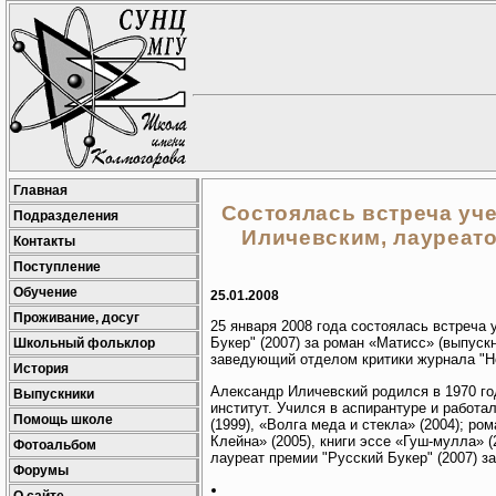
Главная
Состоялась встреча уч
Подразделения
Иличевским, лауреато
Контакты
Поступление
Обучение
25.01.2008
Проживание, досуг
25 января 2008 года состоялась встреча
Букер" (2007) за роман «Матисс» (выпус
Школьный фольклор
заведующий отделом критики журнала "Н
История
Александр Иличевский родился в 1970 г
Выпускники
институт. Учился в аспирантуре и работал
Помощь школе
(1999), «Волга меда и стекла» (2004); ро
Клейна» (2005), книги эссе «Гуш-мулла» (
Фотоальбом
лауреат премии "Русский Букер" (2007) з
Форумы