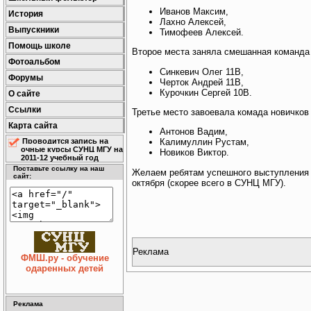
Иванов Максим,
История
Лахно Алексей,
Выпускники
Тимофеев Алексей.
Помощь школе
Второе места заняла смешанная команда 
Фотоальбом
Синкевич Олег 11В,
Форумы
Черток Андрей 11В,
Курочкин Сергей 10В.
О сайте
Ссылки
Третье место завоевала комада новичков 
Карта сайта
Антонов Вадим,
Проводится запись на
Калимуллин Рустам,
очные курсы СУНЦ МГУ на
Новиков Виктор.
2011-12 учебный год
Поставьте ссылку на наш
Желаем ребятам успешного выступления н
сайт:
октября (скорее всего в СУНЦ МГУ).
Реклама
ФМШ.ру - обучение
одаренных детей
Реклама