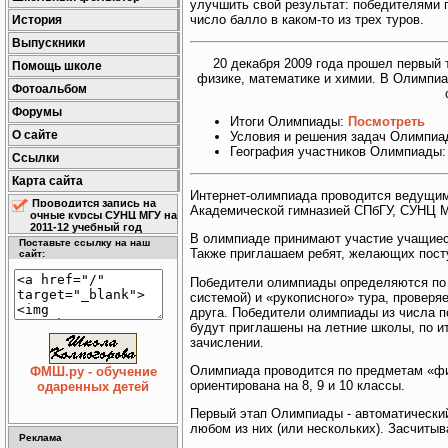
улучшить свой результат: победителями 
число балло в каком-то из трех туров.
История
Выпускники
20 декабря 2009 года прошел первый
Помощь школе
физике, математике и химии. В Олимпиа
Фотоальбом
Форумы
Итоги Олимпиады:
Посмотреть
О сайте
Условия и решения задач Олимпи
География участников Олимпиады
Ссылки
Карта сайта
Интернет-олимпиада проводится ведущим
Проводится запись на
Академической гимназией СПбГУ, СУНЦ М
очные курсы СУНЦ МГУ на
2011-12 учебный год
В олимпиаде принимают участие учащиес
Поставьте ссылку на наш
Также приглашаем ребят, желающих посту
сайт:
Победители олимпиады определяются по 
системой) и «рукописного» тура, проверя
друга. Победители олимпиады из числа 
будут приглашены на летние школы, по и
зачислении.
Олимпиада проводится по предметам «фи
ФМШ.ру - обучение
ориентирована на 8, 9 и 10 классы.
одаренных детей
Первый этап Олимпиады - автоматический 
любом из них (или нескольких). Засчитыв
Реклама