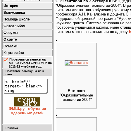
С 29 сентября по 2 октября
в ВВЦ (ВДНХ
"Образовательные технологии-2004". В 
История
системы дистантного обучения русскому 
Выпускники
профессора А.Н. Качалкина и доцента С.
Федеральной целевой программы "Русский
Помощь школе
научного гранта. Система основана на р
Фотоальбом
построена учащимися школы, ныне ставш
системы можно ознакомиться по адресу
h
Форумы
О сайте
Ссылки
Карта сайта
Проводится запись на
очные курсы СУНЦ МГУ на
2011-12 учебный год
Поставьте ссылку на наш
сайт:
Выставка
"Образовательные
технологии-2004"
ФМШ.ру - обучение
одаренных детей
Реклама