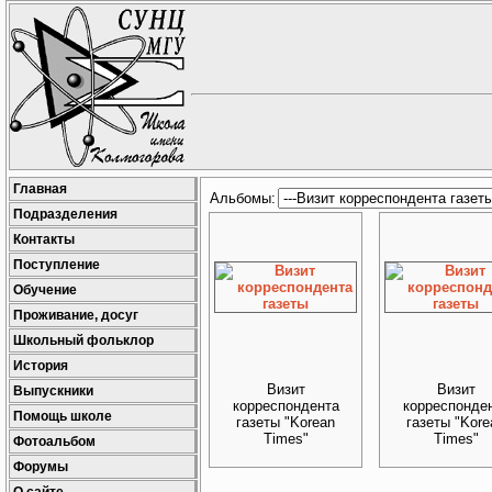
Главная
Альбомы:
Подразделения
Контакты
Поступление
Обучение
Проживание, досуг
Школьный фольклор
История
Визит
Визит
Выпускники
корреспондента
корреспонде
Помощь школе
газеты "Korean
газеты "Kore
Times"
Times"
Фотоальбом
Форумы