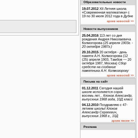
Образовательные новости
19.07.2012
XII Летняя школа
«Современная математика» с
19 по 30 июля 2012 года в Дубне
архив новостей >>
Новости выпускников
25.04.2016
113 лет со дня
рождения Андрея Николаевича
Колмогорова
(25 апреля 1903г. -
20 октября 1987г.)
20.10.2015
20 октября - день
памяти А.Н. Колмогорова (12
(25) апреля 1903, Тамбов — 20
октября 1987, Москва)
Сбор
средств на создание
памятника А.Н. Колмогорову
архив новостей >>
Письма на сайт
01.12.2011
Сегодня нашей
школе исполняется сорок
восемь лет...
Клоков Александр,
выпускник 1968 года, 10Д класс
04.12.2010
Поздравляю с 47-
летием школы!
Клоков
Александр Сергеевич,
выпускник 1968 г., 10Д
архив писем >>
Реклама