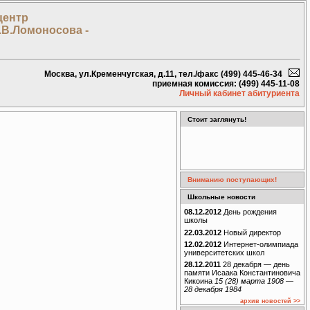
центр
.В.Ломоносова -
Москва, ул.Кременчугская, д.11, тел./факс (499) 445-46-34
приемная комиссия: (499) 445-11-08
Личный кабинет абитуриента
Стоит заглянуть!
Вниманию поступающих!
Школьные новости
08.12.2012
День рождения
школы
22.03.2012
Новый директор
12.02.2012
Интернет-олимпиада
университетских школ
28.12.2011
28 декабря — день
памяти Исаака Константиновича
Кикоина
15 (28) марта 1908 —
28 декабря 1984
архив новостей >>