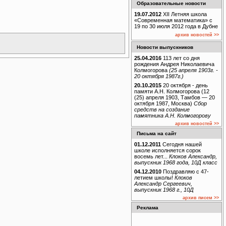
Образовательные новости
19.07.2012
XII Летняя школа
«Современная математика» с
19 по 30 июля 2012 года в Дубне
архив новостей >>
Новости выпускников
25.04.2016
113 лет со дня
рождения Андрея Николаевича
Колмогорова
(25 апреля 1903г. -
20 октября 1987г.)
20.10.2015
20 октября - день
памяти А.Н. Колмогорова (12
(25) апреля 1903, Тамбов — 20
октября 1987, Москва)
Сбор
средств на создание
памятника А.Н. Колмогорову
архив новостей >>
Письма на сайт
01.12.2011
Сегодня нашей
школе исполняется сорок
восемь лет...
Клоков Александр,
выпускник 1968 года, 10Д класс
04.12.2010
Поздравляю с 47-
летием школы!
Клоков
Александр Сергеевич,
выпускник 1968 г., 10Д
архив писем >>
Реклама