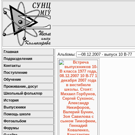
Главная
Альбомы:
Подразделения
Контакты
Поступление
Обучение
Проживание, досуг
Школьный фольклор
История
Выпускники
Помощь школе
Фотоальбом
Форумы