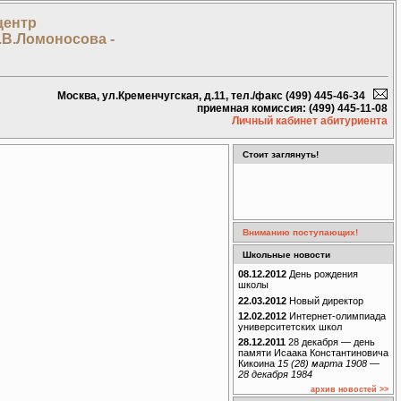
центр
.В.Ломоносова -
Москва, ул.Кременчугская, д.11, тел./факс (499) 445-46-34
приемная комиссия: (499) 445-11-08
Личный кабинет абитуриента
Стоит заглянуть!
Вниманию поступающих!
Школьные новости
08.12.2012
День рождения
школы
22.03.2012
Новый директор
12.02.2012
Интернет-олимпиада
университетских школ
28.12.2011
28 декабря — день
памяти Исаака Константиновича
Кикоина
15 (28) марта 1908 —
28 декабря 1984
архив новостей >>