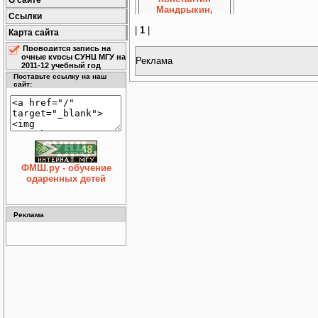
О сайте
Ссылки
|
1
|
Карта сайта
Проводится запись на
очные курсы СУНЦ МГУ на
Реклама
2011-12 учебный год
Поставьте ссылку на наш
сайт:
Встреча
выпускников 10-В
класса 1977 года,
08.12.2007 10 В-77 1
декабря 2007 года в
вестибюле школы.
Стоят: Михаил
ФМШ.ру - обучение
Горбунов, Сергей
одаренных детей
Сухонос, Александр
Никифоров, Валерий
Бунин, Зоя Савилова
Реклама
с сыном Тимофеем,
Геннадий Коваленко,
Константин
Мандрыкин, Николай
Минашкин. Сидят:
Елена Фадеева
(Голубева), Андрей
Зайцев, Сергей
Хашин.