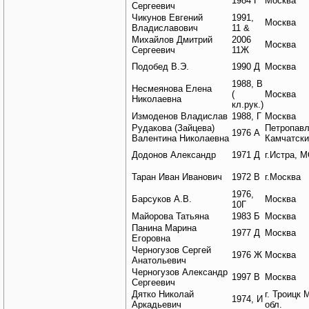
1984 Г
Москва
Сергеевич
Чикунов Евгений
1991,
Москва
Владиславович
11 &
Михайлов Дмитрий
2006
Москва
Сергеевич
11Ж
Подобед В.Э.
1990 Д
Москва
1988, В
Несмеянова Елена
(
Москва
Николаевна
кл.рук.)
Измоденов Владислав
1988, Г
Москва
Рудакова (Зайцева)
Петропавл
1976 А
Валентина Николаевна
Камчатски
Додонов Александр
1971 Д
г.Истра, 
Таран Иван Иванович
1972 В
г.Москва
1976,
Барсуков А.В.
Москва
10Г
Майорова Татьяна
1983 Б
Москва
Панина Марина
1977 Д
Москва
Егоровна
Черногузов Сергей
1976 Ж
Москва
Анатольевич
Черногузов Александр
1997 В
Москва
Сергеевич
Дятко Николай
г. Троицк 
1974, И
Аркадьевич
обл.