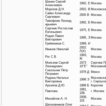
Шанин Сергей
1992, Е
Москва
Алексеевич
Морозов Д.Н.
2002, В
Московска
Сайко Александр
2005 В
Москва
Сергеевич
Тимофеев Леонид
1992, Б
Москва
арьевич
Сергеев Ростислав
1975, Е
Москва
Евгеньевич
Родин Павел
1995, Э
Москва
Викторович
Грибеников С.
1989, И
2002
Иванов Николай
Москва
Л(Х)
1993,
Рог С.В.
Москва
Ж
Моисеев Сергей
1973
Сергиев П
Леонидович
10"Е"
Московкой
Сокольчик Пётр
1978 Д
Минск
Петрович
Родина Наталья
Московска
1998 Э
Викторовна
г. Серпухо
Архипов Д.Ю.
1988 Б
Королев
1981,
Павлова
г. Москва
10Б
2008,
Михайлов А. Н.
Москва
11Е
Шелковников Олег