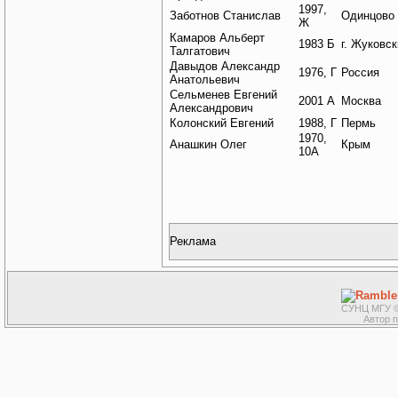
1997,
Заботнов Станислав
Одинцово
Ж
Камаров Альберт
1983 Б
г. Жуковс
Талгатович
Давыдов Александр
1976, Г
Россия
Анатольевич
Сельменев Евгений
2001 А
Москва
Александрович
Колонский Евгений
1988, Г
Пермь
1970,
Анашкин Олег
Крым
10А
Реклама
СУНЦ МГУ ©
Автор 