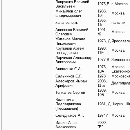
Лаврушко Василий
1975,Е
г. Москва
Васильевич
Михайлов олег
1983,
Москва
владимирович
10Г
1966,
хапачев ю.п.
нальчик
11г
Авсеенко Василий
1991,
Москва
Олегович
Ж
Жиганов Михаил
1973, Д
Ярославл
Николаевич
Крупинов Артем
1998,
Москва
Геннадьевич
11Е
Ларчиков Александр
1977 В
Зеленогра
Викторович
1973,
Москва -
Анищенко С.А.
10А
Екатеринб
Сальников С.Г.
1978
Московска
Алескеров Имран
2008,
Долгопру
Арифович
11-ж
1989,
Толкачев Сергей
Москва
10Б
Валентина
Подладчикова
1981, Д
Цюрих, Ш
(Несмашная)
Селедчиков А.Г.
1974И
Москва
Ильин Илья
2000,
Алексеевич
"В"