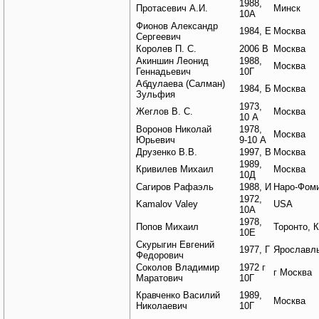
1988,
Протасевич А.И.
Минск
10А
Фионов Александр
1984, Е
Москва
Сергеевич
Королев П. С.
2006 В
Москва
Акиншин Леонид
1988,
Москва
Геннадьевич
10Г
Абдулаева (Салман)
1984, Б
Москва
Зульфия
1973,
Жеглов В. С.
Москва
10 А
Воронов Николай
1978,
Москва
Юрьевич
9-10 А
Друзенко В.В.
1997, В
Москва
1989,
Кривилев Михаил
Москва
10Д
Сагиров Рафаэль
1988, И
Наро-Фом
1972,
Kamalov Valey
USA
10A
1978,
Попов Михаил
Торонто, 
10Е
Скурыгин Евгений
1977, Г
Ярославл
Федорович
Соколов Владимир
1972 г
г Москва
Маратович
10Г
Кравченко Василий
1989,
Москва
Николаевич
10Г