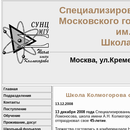
Специализиров
Московского г
им
Школа
Москва, ул.Креме
Главная
Школа Колмогорова о
Подразделения
Контакты
13.12.2008
Поступление
13 декабря 2008 года
Специализированны
Обучение
Ломоносова, школа имени А.Н. Колмогор
отпраздновал свое
45-летие
.
Проживание, досуг
Торжества состоялись в конференцзале 
Школьный фольклор