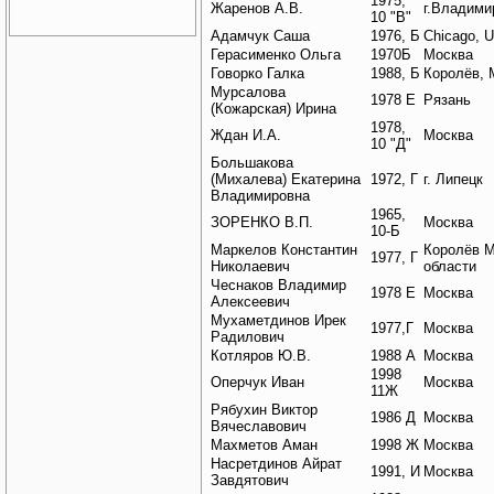
1975,
Жаренов А.В.
г.Владими
10 "В"
Адамчук Саша
1976, Б
Chicago, 
Герасименко Ольга
1970Б
Москва
Говорко Галка
1988, Б
Королёв, 
Мурсалова
1978 Е
Рязань
(Кожарская) Ирина
1978,
Ждан И.А.
Москва
10 "Д"
Большакова
(Михалева) Екатерина
1972, Г
г. Липецк
Владимировна
1965,
ЗОРЕНКО В.П.
Москва
10-Б
Маркелов Константин
Королёв М
1977, Г
Николаевич
области
Чеснаков Владимир
1978 Е
Москва
Алексеевич
Мухаметдинов Ирек
1977,Г
Москва
Радилович
Котляров Ю.В.
1988 А
Москва
1998
Оперчук Иван
Москва
11Ж
Рябухин Виктор
1986 Д
Москва
Вячеславович
Махметов Аман
1998 Ж
Москва
Насретдинов Айрат
1991, И
Москва
Завдятович