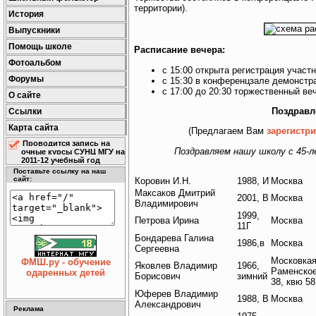
территории).
История
Выпускники
Помощь школе
Расписание вечера:
Фотоальбом
с 15:00 открыта регистрация участ
Форумы
с 15:30 в конференцзале демонст
с 17:00 до 20:30 торжественный ве
О сайте
Поздравл
Ссылки
Карта сайта
(Предлагаем Вам
зарегистр
Проводится запись на
Поздравляем нашу школу с 45-л
очные курсы СУНЦ МГУ на
2011-12 учебный год
Поставьте ссылку на наш
сайт:
Коровин И.Н.
1988, И
Москва
Максаков Дмитрий
2001, В
Москва
Владимирович
1999,
Петрова Ирина
Москва
11Г
Бондарева Галина
1986,в
Москва
Сергеевна
Московкая
ФМШ.ру - обучение
Яковлев Владимир
1966,
Раменское
одаренных детей
Борисович
зимний
38, квю 58
Юферев Владимир
1988, В
Москва
Александрович
Реклама