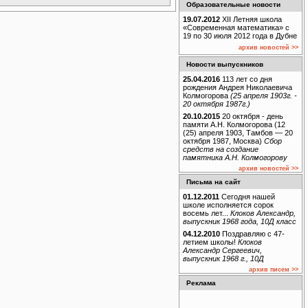
Образовательные новости
19.07.2012
XII Летняя школа
«Современная математика» с
19 по 30 июля 2012 года в Дубне
архив новостей >>
Новости выпускников
25.04.2016
113 лет со дня
рождения Андрея Николаевича
Колмогорова
(25 апреля 1903г. -
20 октября 1987г.)
20.10.2015
20 октября - день
памяти А.Н. Колмогорова (12
(25) апреля 1903, Тамбов — 20
октября 1987, Москва)
Сбор
средств на создание
памятника А.Н. Колмогорову
архив новостей >>
Письма на сайт
01.12.2011
Сегодня нашей
школе исполняется сорок
восемь лет...
Клоков Александр,
выпускник 1968 года, 10Д класс
04.12.2010
Поздравляю с 47-
летием школы!
Клоков
Александр Сергеевич,
выпускник 1968 г., 10Д
архив писем >>
Реклама