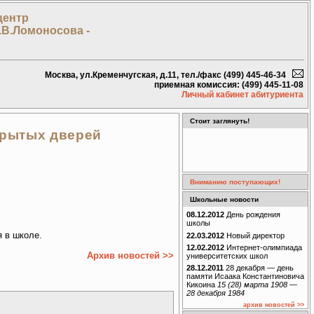
центр
.В.Ломоносова -
Москва, ул.Кременчугская, д.11, тел./факс (499) 445-46-34
приемная комиссия: (499) 445-11-08
Личный кабинет абитуриента
Стоит заглянуть!
крытых дверей
Вниманию поступающих!
Школьные новости
08.12.2012
День рождения
школы
 в школе.
22.03.2012
Новый директор
12.02.2012
Интернет-олимпиада
Архив новостей >>
университетских школ
28.12.2011
28 декабря — день
памяти Исаака Константиновича
Кикоина
15 (28) марта 1908 —
28 декабря 1984
архив новостей >>