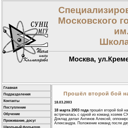
Специализиров
Московского г
им
Школа
Москва, ул.Креме
Главная
Прошёл второй бой н
Подразделения
Контакты
18.03.2003
Поступление
18 марта 2003 года
прошёл второй бой н
Обучение
встречалась с одной из команд хозяев СУ
Доклад делал Антинов Алексей, оппониро
Проживание, досуг
Александра. Положение команд после дв
Школьный фольклор