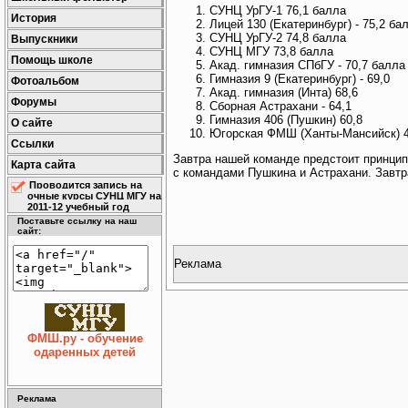
СУНЦ УрГУ-1 76,1 балла
История
Лицей 130 (Екатеринбург) - 75,2 ба
СУНЦ УрГУ-2 74,8 балла
Выпускники
СУНЦ МГУ 73,8 балла
Помощь школе
Акад. гимназия СПбГУ - 70,7 балла
Гимназия 9 (Екатеринбург) - 69,0
Фотоальбом
Акад. гимназия (Инта) 68,6
Форумы
Сборная Астрахани - 64,1
Гимназия 406 (Пушкин) 60,8
О сайте
Югорская ФМШ (Ханты-Мансийск) 4
Ссылки
Завтра нашей команде предстоит принци
Карта сайта
с командами Пушкина и Астрахани. Завт
Проводится запись на
очные курсы СУНЦ МГУ на
2011-12 учебный год
Поставьте ссылку на наш
сайт:
Реклама
ФМШ.ру - обучение
одаренных детей
Реклама