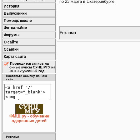
по 23 марта в Екатеринбурге.
История
Выпускники
Помощь школе
Фотоальбом
Реклама
Форумы
О сайте
Ссылки
Карта сайта
Проводится запись на
очные курсы СУНЦ МГУ на
2011-12 учебный год
Поставьте ссылку на наш
сайт:
ФМШ.ру - обучение
одаренных детей
Реклама