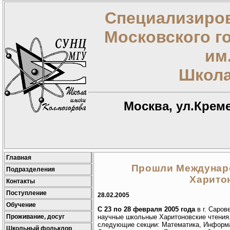
Специализиров
Московского г
им
Школа
Москва, ул.Креме
Главная
Прошли Междунар
Подразделения
Харито
Контакты
Поступление
28.02.2005
Обучение
С 23 по 28 февраля 2005 года
в г. Саров
Проживание, досуг
научные школьные Харитоновские чтения
следующие секции: Математика, Информат
Школьный фольклор