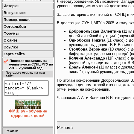
Литературоведение, Языкознание, Запад
уровень проводимых чтений достаточно в
История
Выпускники
За всю историю этих чтений от СУНЦ в и
Помощь школе
В делегацию СУНЦ МГУ в 2005-м году вх
Фотоальбом
Добровольская Валентина
(11 кл
Форумы
долей линейной функции" (научный
Однобоков Никита
(11 класс) с д
О сайте
руководитель, доцент В.В.Вавилов)
Ссылки
Столбова Вероника
(10 класс) с 
бифуркациях удвоения периода" (н
Карта сайта
Колчин Александр
(11Г класс) с 
Проводится запись на
(научный руководитель, доцент В.В
очные курсы СУНЦ МГУ на
Драль Алексей
(11 класс) с докла
2011-12 учебный год
чисел" (научный руководитель, до
Поставьте ссылку на наш
сайт:
По итогам конференции Добровольская В
присужден диплом второй степени, докла
отмеченных на конференции.
Часовских А.А. и Вавилов В.В. входили в
ФМШ.ру - обучение
одаренных детей
Реклама
Реклама