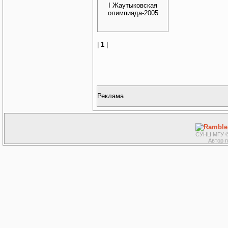
I Жаутыковская
олимпиада-2005
|
1
|
Реклама
СУНЦ МГУ ©
Автор 