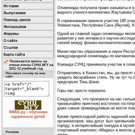
История
Олимпиада получила право называться в 
видного ученого-математика Жаутыкова 
Выпускники
Помощь школе
В соревновании приняли участие 180 учащ
Узбекистана, Республики Саха (Якутия), К
Фотоальбом
Одной из главной задач олимпиады являе
Форумы
развития у них интереса к научно-иссле
О сайте
связей между физико-математическими ш
Ссылки
Министерство образования и науки Респу
Карта сайта
международной олимпиады по математике
Проводится запись на
Команда СУНЦ принимала участие в оли
очные курсы СУНЦ МГУ на
2011-12 учебный год
Отправляясь в Казахстан, мы, да просят 
Поставьте ссылку на наш
сайт:
увидеть бескрайнюю степь. Ну не тут то
предгорьях Тянь-Шаня.
Горы нас просто поразили.
Следующим, что произвело на нас сильне
чрезвычайно приятное) восточное гостепр
даже самые привередливые не могли пож
ФМШ.ру - обучение
Кроме превосходной работы задачной ком
одаренных детей
организаторов: наш досуг был чрезвычай
городу, и интереснейшая поездка в музе
спортивный комплекс «Мидео» и многое д
Реклама
жизнь.