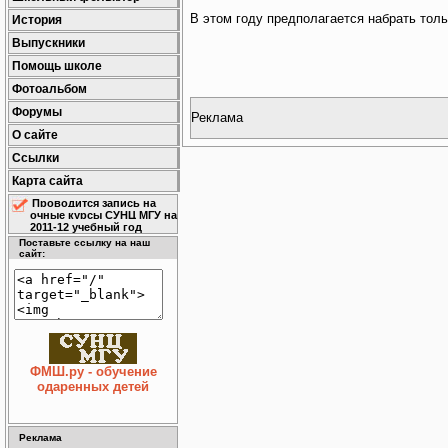
В этом году предполагается набрать толь
История
Выпускники
Помощь школе
Фотоальбом
Форумы
Реклама
О сайте
Ссылки
Карта сайта
Проводится запись на
очные курсы СУНЦ МГУ на
2011-12 учебный год
Поставьте ссылку на наш
сайт:
ФМШ.ру - обучение
одаренных детей
Реклама