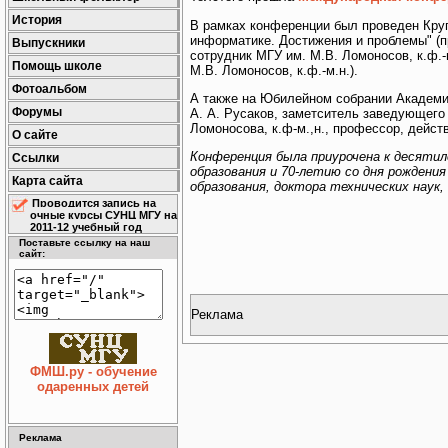
История
В рамках конференции был проведен Кру
информатике. Достижения и проблемы" (
Выпускники
сотрудник МГУ им. М.В. Ломоносов, к.ф.
Помощь школе
М.В. Ломоносов, к.ф.-м.н.).
Фотоальбом
А также на Юбилейном собрании Академи
Форумы
А. А. Русаков, заметситель заведующег
Ломоносова, к.ф-м.,н., профессор, дейст
О сайте
Конференция была приурочена к десяти
Ссылки
образования и 70-летию со дня рождени
Карта сайта
образования, доктора технических наук
Проводится запись на
очные курсы СУНЦ МГУ на
2011-12 учебный год
Поставьте ссылку на наш
сайт:
Реклама
ФМШ.ру - обучение
одаренных детей
Реклама