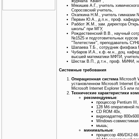
журнала "Квант",
Мякишев А.Г., учитель химическо
Соросовский учитель,
Охапкина Н.М., учитель гимназии 
Первин Ю.А., д.п.н., проф. кафедр
Раббот Ж.М., зам. директора Откр
школы" при МГУ,
Рождественский В.В., научный сот
№1525 и подготовительных курсов 
"Телетестинг", преподаватель СУН
Шапаева Т.Б., сотрудник физфака 
Чубаров И.А., к.ф.-м.н., доц. ка
высшей математики МФТИ, учитель 
Шестак В.П., д.т.н., проф. МИФИ, 
Системные требования
Операционная система
Microsoft 
установленном Microsoft Internet E
Microsoft Internet Explorer 5.5 или
Технические характеристики ко
рекомендуемые
:
процессор Pentium III,
128 Мб оперативной п
CD ROM 40x,
видеоадаптер 800х600х1
Windows-совместимая 
мышь;
минимальные
:
процессор 486/DX2-66