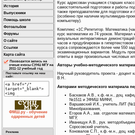
Курс адресован учащимся старших класс
История
самостоятельной подготовки и работы по
также преподавателям для подготовки и 
Выпускники
(особенно при наличии мультимедиа-прое
Помощь школе
компьютеру).
Фотоальбом
Комплекс «1С:Репетитор. Математика (ча
курс математики из 74 уроков. Материал 
Форумы
визуальных интерактивных демонстраций
О сайте
часов и продублирован в гипертекстовом
курса сопровождаются более чем 550 зад
Ссылки
экзаменационных вариантов. Модуль пров
Карта сайта
ответы в виде произвольных числовых и
Проводится запись на
Авторы учебно-методического матери
очные курсы СУНЦ МГУ на
2011-12 учебный год
Научный руководитель проекта - доцент 
Поставьте ссылку на наш
сайт:
В.Н..
Авторами методического материала пе
Баскаков А.В., к.ф.-м.н., доц. к
№1511 и ЗФМШ МИФИ,
Варшавский И.К., учитель ЛИТ (№1
Минобразования,
ФМШ.ру - обучение
Егоров А.А., зав. отделом матема
одаренных детей
МГУ,
Иванищук А.В., рук. методобъеди
Соросовский учитель,
Коновалов С.П., к.ф.-м.н., доц. 
Реклама