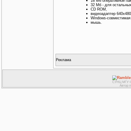
16 Мб оперативной пам
32 Мб - для остальны
CD ROM,
видеоадаптер 640х480х1
Windows-совместимая 
мышь.
Реклама
СУНЦ МГУ ©
Автор 