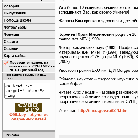
История
Уже более 10 выпусков химического клас
вспоминают Вас, как своего Учителя!
Выпускники
Помощь школе
Желаем Вам крепкого здоровья и достойн
Фотоальбом
Коренев Юрий Михайлович
родился 10 
Форумы
факультет МГУ (1960).
О сайте
Доктор химических наук (1983). Професс
Ссылки
материалах (ВКНМ) МГУ (1994), заведую
Карта сайта
научного центра (СУНЦ) при МГУ (1989),
(2002).
Проводится запись на
очные курсы СУНЦ МГУ на
Удостоен премий ВХО им. Д.И.Менделеев
2011-12 учебный год
Поставьте ссылку на наш
сайт:
Область научных интересов:
изучение г
газовой фазе.
Читает курс лекций «Фазовые равновесия
неорганической химии со студентами I к
неорганической химии школьникам СУНЦ.
Источник:
http://msu.gov.ru/f2.4.htm
ФМШ.ру - обучение
одаренных детей
Реклама