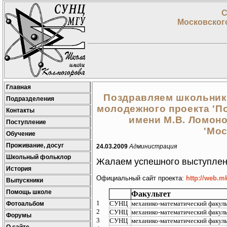
С
Московского
Главная
Поздравляем школьник
Подразделения
молодежного проекта 'П
Контакты
имени М.В. Ломоно
Поступление
'Мо
Обучение
Проживание, досуг
24.03.2009
Администрация
Школьный фольклор
Жалаем успешного выступлени
История
Официальный сайт проекта:
http://web.m
Выпускники
Помощь школе
Факультет
1
СУНЦ
механико-математический факул
Фотоальбом
2
СУНЦ
механико-математический факул
Форумы
3
СУНЦ
механико-математический факул