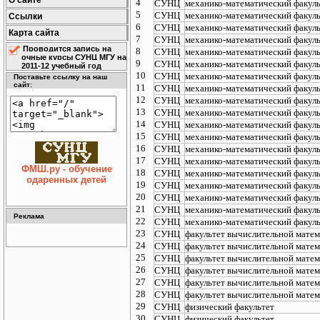
О сайте
4
СУНЦ
механико-математический факул
5
СУНЦ
механико-математический факул
Ссылки
6
СУНЦ
механико-математический факул
Карта сайта
7
СУНЦ
механико-математический факул
Проводится запись на
8
СУНЦ
механико-математический факул
очные курсы СУНЦ МГУ на
9
СУНЦ
механико-математический факул
2011-12 учебный год
10
СУНЦ
механико-математический факул
Поставьте ссылку на наш
сайт:
11
СУНЦ
механико-математический факул
12
СУНЦ
механико-математический факул
13
СУНЦ
механико-математический факул
14
СУНЦ
механико-математический факул
15
СУНЦ
механико-математический факул
16
СУНЦ
механико-математический факул
17
СУНЦ
механико-математический факул
ФМШ.ру - обучение
18
СУНЦ
механико-математический факул
одаренных детей
19
СУНЦ
механико-математический факул
20
СУНЦ
механико-математический факул
21
СУНЦ
механико-математический факул
Реклама
22
СУНЦ
механико-математический факул
23
СУНЦ
факультет вычислительной матем
24
СУНЦ
факультет вычислительной матем
25
СУНЦ
факультет вычислительной матем
26
СУНЦ
факультет вычислительной матем
27
СУНЦ
факультет вычислительной матем
28
СУНЦ
факультет вычислительной матем
29
СУНЦ
физический факультет
30
СУНЦ
физический факультет