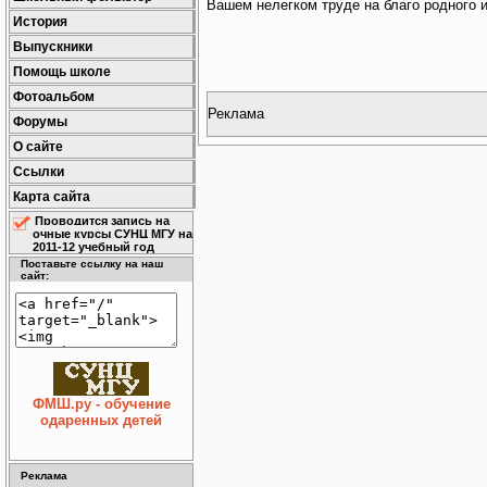
Вашем нелегком труде на благо родного и
История
Выпускники
Помощь школе
Фотоальбом
Реклама
Форумы
О сайте
Ссылки
Карта сайта
Проводится запись на
очные курсы СУНЦ МГУ на
2011-12 учебный год
Поставьте ссылку на наш
сайт:
ФМШ.ру - обучение
одаренных детей
Реклама