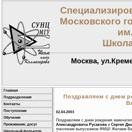
Специализиров
Московского г
им
Школа
Москва, ул.Креме
Главная
Поздравляем с днем ро
Подразделения
В
Контакты
Поступление
02.04.2003
Обучение
Поздравляем с днем рождения замечате
Проживание, досуг
Александровича Русакова
и
Сергея Дм
поколение выпускников ФМШ! Желаем Вам 
Школьный фольклор