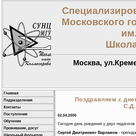
Специализиров
Московского г
им
Школа
Москва, ул.Креме
Главная
Поздравляем с дне
Подразделения
С.Д
Контакты
Поступление
02.04.2006
Обучение
Сегодня день рождения у двух педагогов
Проживание, досуг
Сергей Дмитриевич Варламов
- препод
Школьный фольклор