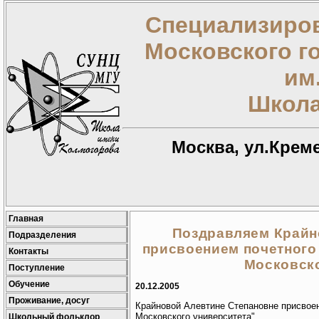
Специализиров
Московского г
им
Школа
Москва, ул.Креме
Главная
Поздравляем Крайн
Подразделения
присвоением почетного
Контакты
Московско
Поступление
Обучение
20.12.2005
Проживание, досуг
Крайновой Алевтине Степановне присвоен
Московского университета".
Школьный фольклор