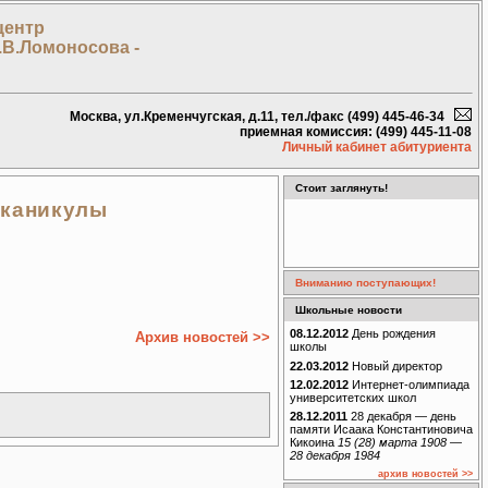
центр
.В.Ломоносова -
Москва, ул.Кременчугская, д.11, тел./факс (499) 445-46-34
приемная комиссия: (499) 445-11-08
Личный кабинет абитуриента
Стоит заглянуть!
 каникулы
Вниманию поступающих!
Школьные новости
08.12.2012
День рождения
Архив новостей >>
школы
22.03.2012
Новый директор
12.02.2012
Интернет-олимпиада
университетских школ
28.12.2011
28 декабря — день
памяти Исаака Константиновича
Кикоина
15 (28) марта 1908 —
28 декабря 1984
архив новостей >>