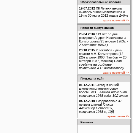
Образовательные новости
19.07.2012
XII Летняя школа
«Современная математика» с
19 по 30 июля 2012 года в Дубне
архив новостей >>
Новости выпускников
25.04.2016
113 лет со дня
рождения Андрея Николаевича
Колмогорова
(25 апреля 1903г. -
20 октября 1987г.)
20.10.2015
20 октября - день
памяти А.Н. Колмогорова (12
(25) апреля 1903, Тамбов — 20
октября 1987, Москва)
Сбор
средств на создание
памятника А.Н. Колмогорову
архив новостей >>
Письма на сайт
01.12.2011
Сегодня нашей
школе исполняется сорок
восемь лет...
Клоков Александр,
выпускник 1968 года, 10Д класс
04.12.2010
Поздравляю с 47-
летием школы!
Клоков
Александр Сергеевич,
выпускник 1968 г., 10Д
архив писем >>
Реклама