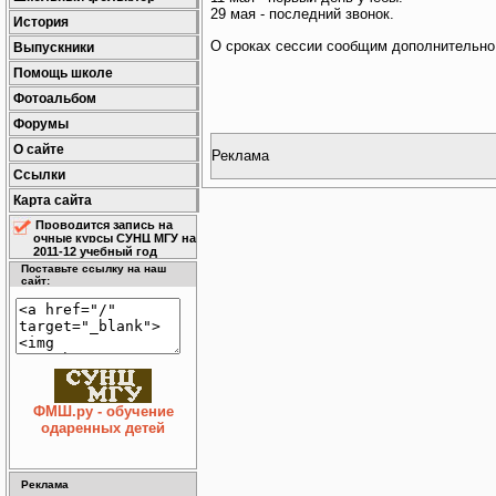
29 мая - последний звонок.
История
О сроках сессии сообщим дополнительно
Выпускники
Помощь школе
Фотоальбом
Форумы
О сайте
Реклама
Ссылки
Карта сайта
Проводится запись на
очные курсы СУНЦ МГУ на
2011-12 учебный год
Поставьте ссылку на наш
сайт:
ФМШ.ру - обучение
одаренных детей
Реклама