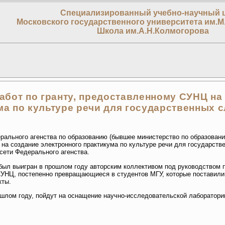
Специализированный учебно-научный 
Московского государственного университета им.М
Школа им.А.Н.Колмогорова
абот по гранту, предоставленному СУНЦ на
ма по культуре речи для государственных 
ального агенства по образованию (бывшее министерство по образовани
 на создание электронного практикума по культуре речи для государст
сети Федерального агенства.
был выигран в прошлом году авторским коллективом под руководством п
УНЦ, постепенно превращающиеся в студентов МГУ, которые поставили 
кты.
прошлом году, пойдут на оснащение научно-исследовательской лаборатор