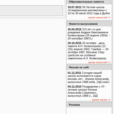
Образовательные новости
19.07.2012
XII Летняя школа
«Современная математика» с
19 по 30 июля 2012 года в Дубне
архив новостей >>
Новости выпускников
25.04.2016
113 лет со дня
рождения Андрея Николаевича
Колмогорова
(25 апреля 1903г. -
20 октября 1987г.)
20.10.2015
20 октября - день
памяти А.Н. Колмогорова (12
(25) апреля 1903, Тамбов — 20
октября 1987, Москва)
Сбор
средств на создание
памятника А.Н. Колмогорову
архив новостей >>
Письма на сайт
01.12.2011
Сегодня нашей
школе исполняется сорок
восемь лет...
Клоков Александр,
выпускник 1968 года, 10Д класс
04.12.2010
Поздравляю с 47-
летием школы!
Клоков
Александр Сергеевич,
выпускник 1968 г., 10Д
архив писем >>
Реклама