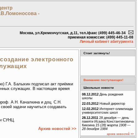
центр
.В.Ломоносова -
Москва, ул.Кременчугская, д.11, тел./факс (499) 445-46-34
приемная комиссия: (499) 445-11-08
Личный кабинет абитуриента
Стоит заглянуть!
 создание электронного
служащих
Вниманию поступающих!
ю) Г.А. Балыхин подписал акт приёмки
Школьные новости
венных служащих. В настоящее время
08.12.2012
День рождения
школы
роф. А.Н. Качалкина и доц. С.Н.
22.03.2012
Новый директор
своей задачи научиться создавать
12.02.2012
Интернет-олимпиада
университетских школ
28.12.2011
28 декабря — день
ии СУНЦ.
памяти Исаака Константиновича
Кикоина
15 (28) марта 1908 —
Архив новостей >>
28 декабря 1984
архив новостей >>