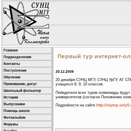
Главная
Первый тур интернет-ол
Подразделения
Контакты
Поступление
20.12.2009
Обучение
20 декабря СУНЦ МГУ, СУНЦ УрГУ, АГ СПб
Проживание, досуг
учащихся 8, 9, 10 классов.
Школьный фольклор
Победители всех туров олимпиады будут 
университетов (согласно Положению оли
История
Выпускники
Подробности на сайте
http://olymp.only5.
Помощь школе
Фотоальбом
Форумы