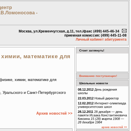
центр
.В.Ломоносова -
Москва, ул.Кременчугская, д.11, тел./факс (499) 445-46-34
приемная комиссия: (499) 445-11-08
Личный кабинет абитуриента
Стоит заглянуть!
 химии, математике для
Вниманию поступающих!
физике, химии, математике для
Школьные новости
08.12.2012
День рождения
 Уральского и Санкт-Петербургского
школы
22.03.2012
Новый директор
12.02.2012
Интернет-олимпиада
университетских школ
28.12.2011
28 декабря — день
Архив новостей >>
памяти Исаака Константиновича
Кикоина
15 (28) марта 1908 —
28 декабря 1984
архив новостей >>