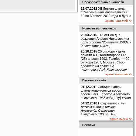
Образовательные новости
19.07.2012
XII Летняя школа
«Современная математика» с
19 по 30 июля 2012 года в Дубне
архив новостей >>
Новости выпускников
25.04.2016
113 лет со дня
рождения Андрея Николаевича
Колмогорова
(25 апреля 1903г. -
20 октября 1987г.)
20.10.2015
20 октября - день
памяти А.Н. Колмогорова (12
(25) апреля 1903, Тамбов — 20
октября 1987, Москва)
Сбор
средств на создание
памятника А.Н. Колмогорову
архив новостей >>
Письма на сайт
01.12.2011
Сегодня нашей
школе исполняется сорок
восемь лет...
Клоков Александр,
выпускник 1968 года, 10Д класс
04.12.2010
Поздравляю с 47-
летием школы!
Клоков
Александр Сергеевич,
выпускник 1968 г., 10Д
архив писем >>
Реклама