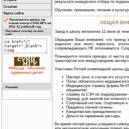
О сайте
результате конкурсного отбора по подан
Ссылки
Обучение, проживание, питание и культу
Карта сайта
Проводится запись на
ОБЩАЯ ИН
очные курсы СУНЦ МГУ на
2011-12 учебный год
Заезд в школу желателен 12 июня (в тече
Поставьте ссылку на наш
сайт:
Обращаем Ваше внимание, что приезд 
родителя или иного взрослого, уполн
сопровождающего НЕ оплачивается. Соп
Планируется оплата проезда от места пр
транспортом или междугородним автобусо
ФМШ.ру - обучение
Участники Летней олимпиадной школы
до
одаренных детей
Паспорт (или, в случае его отсу
Полис обязательного медицинско
Медицинскую справку формы № 07
Реклама
общежитие!
справку из СЭН об эпидокружени
Одежду для занятий (не пляжного с
Спортивный костюм, спортивную и
Предметы личной гигиены.
Канцелярские принадлежности.
Деньги на карманные расходы.
Во время летней школы учащиеся соблюд
или неоднократном нарушении правил вну