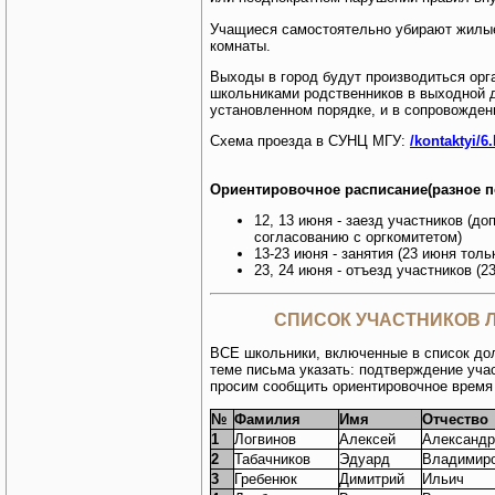
Учащиеся самостоятельно убирают жилые
комнаты.
Выходы в город будут производиться орг
школьниками родственников в выходной д
установленном порядке, и в сопровожден
Схема проезда в СУНЦ МГУ:
/kontaktyi/6
Ориентировочное расписание(разное п
12, 13 июня - заезд участников (д
согласованию с оргкомитетом)
13-23 июня - занятия (23 июня толь
23, 24 июня - отъезд участников (2
СПИСОК УЧАСТНИКОВ Л
ВСЕ школьники, включенные в список д
теме письма указать: подтверждение уча
просим сообщить ориентировочное время 
№
Фамилия
Имя
Отчество
1
Логвинов
Алексей
Александр
2
Табачников
Эдуард
Владимир
3
Гребенюк
Димитрий
Ильич