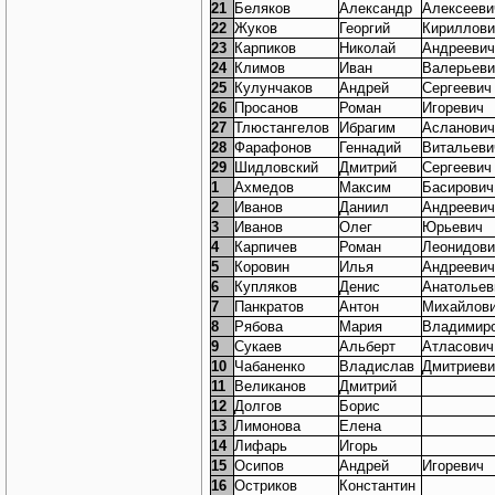
21
Беляков
Александр
Алексееви
22
Жуков
Георгий
Кириллови
23
Карпиков
Николай
Андреевич
24
Климов
Иван
Валерьеви
25
Кулунчаков
Андрей
Сергеевич
26
Просанов
Роман
Игоревич
27
Тлюстангелов
Ибрагим
Асланович
28
Фарафонов
Геннадий
Витальеви
29
Шидловский
Дмитрий
Сергеевич
1
Ахмедов
Максим
Басирович
2
Иванов
Даниил
Андреевич
3
Иванов
Олег
Юрьевич
4
Карпичев
Роман
Леонидови
5
Коровин
Илья
Андреевич
6
Купляков
Денис
Анатольев
7
Панкратов
Антон
Михайлов
8
Рябова
Мария
Владимир
9
Сукаев
Альберт
Атласович
10
Чабаненко
Владислав
Дмитриеви
11
Великанов
Дмитрий
12
Долгов
Борис
13
Лимонова
Елена
14
Лифарь
Игорь
15
Осипов
Андрей
Игоревич
16
Остриков
Константин