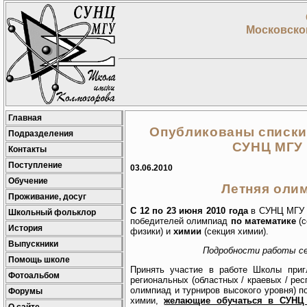
Московског
Главная
Опубликованы списки
Подразделения
СУНЦ МГУ 
Контакты
Поступление
03.06.2010
Обучение
Летняя оли
Проживание, досуг
С 12 по 23 июня 2010 года
в СУНЦ МГУ в
Школьный фольклор
победителей олимпиад
по математике
(
История
физики) и
химии
(секция химии).
Выпускники
Подробности работы с
Помощь школе
Принять участие в работе Школы приг
Фотоальбом
региональных (областных / краевых / ре
олимпиад и турниров высокого уровня) п
Форумы
химии,
желающие обучаться в СУНЦ