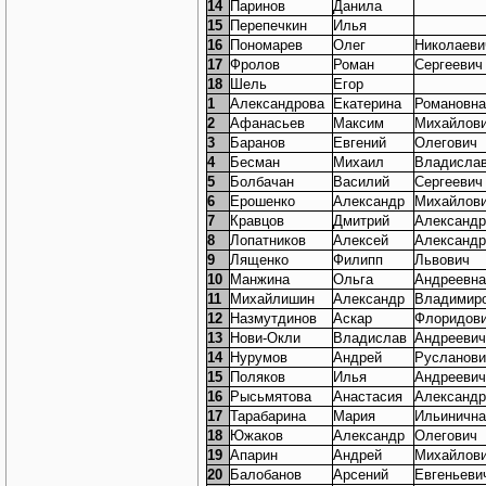
14
Паринов
Данила
15
Перепечкин
Илья
16
Пономарев
Олег
Николаеви
17
Фролов
Роман
Сергеевич
18
Шель
Егор
1
Александрова
Екатерина
Романовна
2
Афанасьев
Максим
Михайлов
3
Баранов
Евгений
Олегович
4
Бесман
Михаил
Владисла
5
Болбачан
Василий
Сергеевич
6
Ерошенко
Александр
Михайлов
7
Кравцов
Дмитрий
Александр
8
Лопатников
Алексей
Александр
9
Лященко
Филипп
Львович
10
Манжина
Ольга
Андреевна
11
Михайлишин
Александр
Владимир
12
Назмутдинов
Аскар
Флоридов
13
Нови-Окли
Владислав
Андреевич
14
Нурумов
Андрей
Русланови
15
Поляков
Илья
Андреевич
16
Рысьмятова
Анастасия
Александр
17
Тарабарина
Мария
Ильинична
18
Южаков
Александр
Олегович
19
Апарин
Андрей
Михайлов
20
Балобанов
Арсений
Евгеньеви