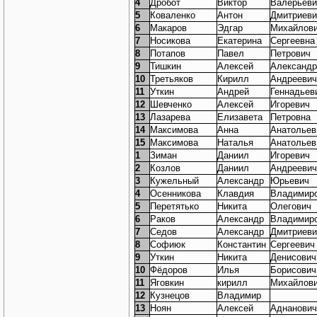
4
Дробот
Виктор
Валерьеви
5
Коваленко
Антон
Дмитриеви
6
Макаров
Эдгар
Михайлов
7
Носикова
Екатерина
Сергеевна
8
Потапов
Павел
Петрович
9
Тишкин
Алексей
Александр
10
Третьяков
Кирилл
Андреевич
11
Уткин
Андрей
Геннадьев
12
Шевченко
Алексей
Игоревич
13
Лазарева
Елизавета
Петровна
14
Максимова
Анна
Анатольев
15
Максимова
Наталья
Анатольев
1
Зиман
Даниил
Игоревич
2
Козлов
Даниил
Андреевич
3
Кужельный
Александр
Юрьевич
4
Осенникова
Клавдия
Владимир
5
Перетятько
Никита
Олегович
6
Раков
Александр
Владимир
7
Седов
Александр
Дмитриеви
8
Софиюк
Константин
Сергеевич
9
Уткин
Никита
Денисович
10
Фёдоров
Илья
Борисович
11
Яговкин
кирилл
Михайлов
12
Кузнецов
Владимир
13
Ноян
Алексей
Аднанович