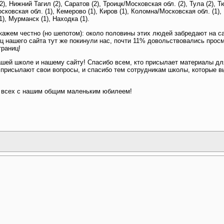
), Нижний Тагил (2), Саратов (2), Троицк/Московская обл. (2), Тула (2), Т
ковская обл. (1), Кемерово (1), Киров (1), Коломна/Московская обл. (1), 
1), Мурманск (1), Находка (1).
кажем честно (но шепотом): около половины этих людей забредают на са
ц нашего сайта тут же покинули нас, почти 11% довольствовались просм
траниц!
нашей школе и нашему сайту! Спасибо всем, кто присылает материалы дл
присылают свои вопросы, и спасибо тем сотрудникам школы, которые вы
ь всех с нашим общим маленьким юбилеем!