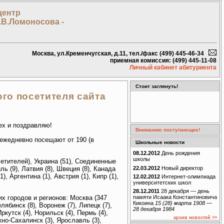
центр
.В.Ломоносова -
Москва, ул.Кременчугская, д.11, тел./факс (499) 445-46-34
приемная комиссия: (499) 445-11-08
Личный кабинет абитуриента
Стоит заглянуть!
го посетителя сайта
ех и поздравляю!
Вниманию поступающих!
 ежедневно посещают от 190 (в
Школьные новости
08.12.2012
День рождения
школы
етителей), Украина (51), Соединенные
22.03.2012
Новый директор
ль (9), Латвия (8), Швеция (8), Канада
), Аргентина (1), Австрия (1), Кипр (1),
12.02.2012
Интернет-олимпиада
университетских школ
28.12.2011
28 декабря — день
х городов и регионов: Москва (347
памяти Исаака Константиновича
Кикоина
15 (28) марта 1908 —
лябинск (8), Воронеж (7), Липецк (7),
28 декабря 1984
ркутск (4), Норильск (4), Пермь (4),
архив новостей >>
жно-Сахалинск (3), Ярославль (3),