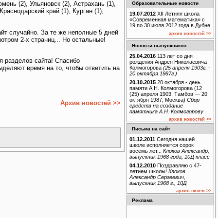
юмень (2), Ульяновск (2), Астрахань (1),
Образовательные новости
Краснодарский край (1), Курган (1),
19.07.2012
XII Летняя школа
«Современная математика» с
19 по 30 июля 2012 года в Дубне
йт случайно. За те же неполные 5 дней
архив новостей >>
отром 2-х страниц... Но остальные!
Новости выпускников
25.04.2016
113 лет со дня
я разделов сайта! Спасибо
рождения Андрея Николаевича
деляют время на то, чтобы ответить на
Колмогорова
(25 апреля 1903г. -
20 октября 1987г.)
20.10.2015
20 октября - день
памяти А.Н. Колмогорова (12
(25) апреля 1903, Тамбов — 20
октября 1987, Москва)
Сбор
Архив новостей >>
средств на создание
памятника А.Н. Колмогорову
архив новостей >>
Письма на сайт
01.12.2011
Сегодня нашей
школе исполняется сорок
восемь лет...
Клоков Александр,
выпускник 1968 года, 10Д класс
04.12.2010
Поздравляю с 47-
летием школы!
Клоков
Александр Сергеевич,
выпускник 1968 г., 10Д
архив писем >>
Реклама