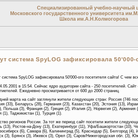
Специализированный учебно-научный 
Московского государственного университета им.М
Школа им.А.Н.Колмогорова
нут система SpyLOG зафиксировала 50'000-о
т система SpyLOG зафиксировала 50'000-ого посетителя сайта! С чем вс
.05.2001 в 15:54. Сейчас ядро аудитории сайта - 250 посетителей. Сайт
тиетелей. Ежедневно просматривается от 600 до 2000 страниц.
ней марта на сайт заглянули жители следующих стран: Россия (746 пос
я (33), Беларусь (28), Германия (23), Казахстан (20), Эстония (13), Израи
), Польша (3), Франция (2), Греция (2), Италия (2), Норвегия (2), Армения (1
 (1), Таджикистан (1), Турция (1).
тво регионов России. За тот же период сайт посетили жители следующи
ь (13), Ростов-на-Дону (13), Екатеринбург (11), Уфа/Башкортостан (10), Че
осибирск (6), Самара (6), Калининград (5), Краснодар (5), Белгород (4), И
к (3), Брянск (3), Ижевск (3), Орел (3), Саров/Нижегородская обл. (3), Ю