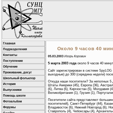
Главная
Около 9 часов 40 ми
Подразделения
Контакты
05.03.2003
Игорь Коровин
Поступление
5 марта 2003 года
около 9 часов 40 мину
Обучение
Сайт зарегистрирован в системе SpyLOG 4
Проживание, досуг
выходные) до 300 (середина недели) посе
Школьный фольклор
Откуда наши посетители? За неполных 5 д
История
Штаты Америки (45), Европа (36), Австрали
(6), Литва (6), Киргизстан (5), Молдавия (4
Выпускники
Великобритания (1), Грузия (1), Португалия
Помощь школе
Посетители сайта представляют большинс
Фотоальбом
посетителей), Санкт-Петербург (44), Казан
Форумы
Владивосток (6), Нижний Новгород (6), Нов
Ставрополь (4), Чебоксары (4), Архангельс