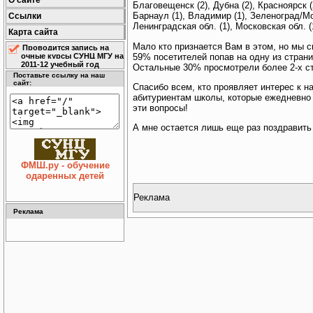
О сайте
Благовещенск (2), Дубна (2), Красноярск (2
Барнаул (1), Владимир (1), Зеленоград/Мос
Ссылки
Ленинградская обл. (1), Московская обл. (
Карта сайта
Мало кто признается Вам в этом, но мы с
Проводится запись на
59% посетителей попав на одну из страни
очные курсы СУНЦ МГУ на
2011-12 учебный год
Остальные 30% просмотрели более 2-х с
Поставьте ссылку на наш
сайт:
Спасибо всем, кто проявляет интерес к 
абитуриентам школы, которые ежедневно 
эти вопросы!
А мне остается лишь еще раз поздравит
ФМШ.ру - обучение
одаренных детей
Реклама
Реклама