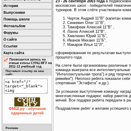
23 - 26 сентября 2003 года
в подмосковн
московских школ - победителей тематиче
История
турниров. В этом слёте участвовали кома
Выпускники
Черток Андрей 11"В" (капитан кома
Помощь школе
Синкевич Олег 11"В",
Фотоальбом
Тимофеев Алексей 11"В" ,
Лахно Алексей 11"В",
Форумы
Хмеленко Юрий 11"Б",
О сайте
Иванов Михаил 11"Б",
Макаров Илья 11"Л",
Ссылки
сформированная по результатам выступл
Карта сайта
прошлого года.
Проводится запись на
очные курсы СУНЦ МГУ на
На слете были организованы различные т
2011-12 учебный год
команда выиграла все интеллектуальные ко
Поставьте ссылку на наш
"Интеллектуальная тропа") и ряд творчес
сайт:
римейки"). Неплохо ребята показали себя
спортивная "Эстафета" и др.).
За успешное выступление команду награ
многочисленные подарки: набор ракеток д
мячей. Все подарки ребята передали в р
Поздравляем ребят и желаем успешного 
ФМШ.ру - обучение
одаренных детей
Реклама