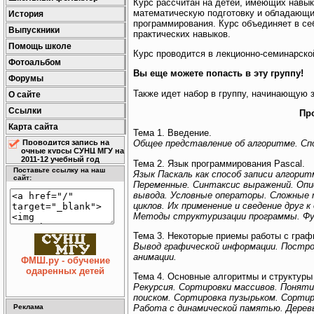
Курс рассчитан на детей, имеющих навы
математическую подготовку и обладающи
История
программирования. Курс объединяет в се
Выпускники
практических навыков.
Помощь школе
Курс проводится в лекционно-семинарско
Фотоальбом
Вы еще можете попасть в эту группу!
Форумы
Также идет набор в группу, начинающую з
О сайте
Ссылки
Пр
Карта сайта
Тема 1. Введение.
Проводится запись на
Общее представление об алгоритме. Сп
очные курсы СУНЦ МГУ на
2011-12 учебный год
Тема 2. Язык программирования Pascal.
Поставьте ссылку на наш
Язык Паскаль как способ записи алгорит
сайт:
Переменные. Синтаксис выражений. Опи
вывода. Условные операторы. Сложные 
циклов. Их применение и сведение друг 
Методы структуризации программы. Фу
Тема 3. Некоторые приемы работы с граф
Вывод графической информации. Постро
анимации.
ФМШ.ру - обучение
одаренных детей
Тема 4. Основные алгоритмы и структуры
Рекурсия. Сортировки массивов. Понят
поиском. Сортировка пузырьком. Сортир
Реклама
Работа с динамической памятью. Деревь