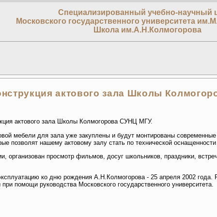
Специализированный учебно-научный 
Московского государственного университета им.М
Школа им.А.Н.Колмогорова
онструкция актового зала Школы Колмогор
кция актового зала Школы Колмогорова СУНЦ МГУ.
овой мебели для зала уже закуплены и будут монтированы современные 
рые позволят нашему актовому залу стать по технической оснащенности
ии, организован просмотр фильмов, досуг школьников, праздники, встре
эксплуатацию ко дню рождения А.Н.Колмогорова - 25 апреля 2002 года.
при помощи руководства Московского государственного университета.