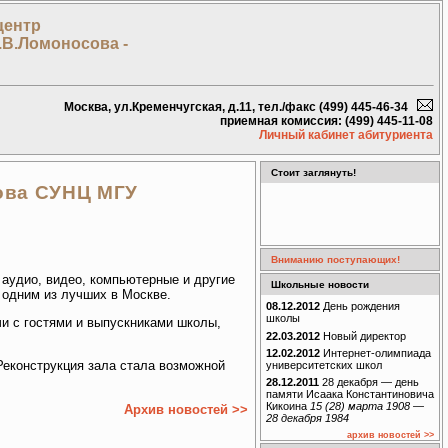
центр
.В.Ломоносова -
Москва, ул.Кременчугская, д.11, тел./факс (499) 445-46-34
приемная комиссия: (499) 445-11-08
Личный кабинет абитуриента
Стоит заглянуть!
ова СУНЦ МГУ
Вниманию поступающих!
аудио, видео, компьютерные и другие
Школьные новости
 одним из лучших в Москве.
08.12.2012
День рождения
школы
чи с гостями и выпускниками школы,
22.03.2012
Новый директор
12.02.2012
Интернет-олимпиада
 Реконструкция зала стала возможной
университетских школ
28.12.2011
28 декабря — день
памяти Исаака Константиновича
Кикоина
15 (28) марта 1908 —
Архив новостей >>
28 декабря 1984
архив новостей >>