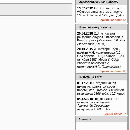
Образовательные новости
19.07.2012
XII Летняя школа
«Современная математика» с
19 по 30 июля 2012 года в Дубне
архив новостей >>
Новости выпускников
25.04.2016
113 лет со дня
рождения Андрея Николаевича
Колмогорова
(25 апреля 1903г. -
20 октября 1987г.)
20.10.2015
20 октября - день
памяти А.Н. Колмогорова (12
(25) апреля 1903, Тамбов — 20
октября 1987, Москва)
Сбор
средств на создание
памятника А.Н. Колмогорову
архив новостей >>
Письма на сайт
01.12.2011
Сегодня нашей
школе исполняется сорок
восемь лет...
Клоков Александр,
выпускник 1968 года, 10Д класс
04.12.2010
Поздравляю с 47-
летием школы!
Клоков
Александр Сергеевич,
выпускник 1968 г., 10Д
архив писем >>
Реклама